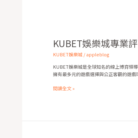
選
擇
與
玩
家
KUBET娛樂城專
體
驗
KUBET娛樂城
/
appleblog
全
面
KUBET娛樂城是全球知名的線上博弈領
解
擁有最多元的遊戲選擇與公正客觀的遊戲
析
閱讀全文 »