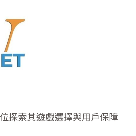
全方位探索其遊戲選擇與用戶保障