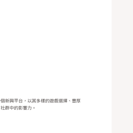
一個新興平台，以其多樣的遊戲選擇、豐厚
家社群中的影響力。