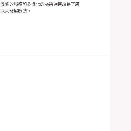
其優質的服務和多樣化的娛樂選擇贏得了廣
及未來發展趨勢。