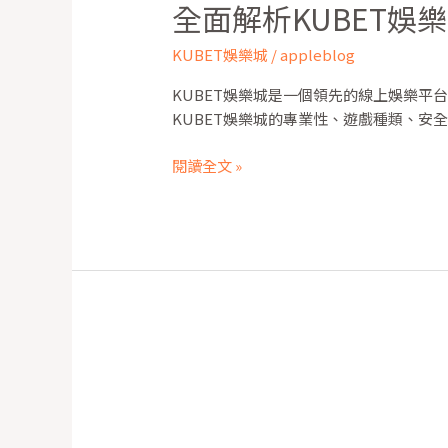
全面解析KUBET
勢
解
KUBET娛樂城
/
appleblog
析
KUBET娛樂城是一個領先的線上娛樂
KUBET娛樂城的專業性、遊戲種類、安
閱讀全文 »
揭
秘
KUBET
娛