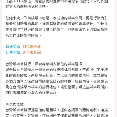
作品。THA相信，隨著技術的進步和市場需求的變化，公司將迎
來更大的發展機遇和挑戰。
總結來說，THA娛樂不僅是一家成功的娛樂公司，更是行業內引
領者和創新者的典範。通過其堅定的價值觀和專業精神，THA在
業界贏得了良好的聲譽和廣泛的認可，並將繼續為全球觀眾帶來
無與倫比的娛樂體驗。
延伸閱讀 :
THA娛樂城
延伸閱讀 :
天下現金網
台灣娛樂城排行：探索專業與多樣化的娛樂選擇
娛樂城在台灣作為一個重要的娛樂和休閒選擇，不僅提供了多樣
化的遊戲體驗，還扮演著社交、文化交流的重要角色。本文將從
多個方面深入探討台灣娛樂城排行的特色、服務內容、專業度以
及在台灣娛樂市場中的排行地位，讓您全面了解這些娛樂場所如
何影響和滿足台灣人的娛樂需求。
背景與概述
台灣娛樂城排行通常指的是賭場，提供各類型的賭博遊戲，如撲
克、百家樂、骰寶等。這些場所不僅僅是賭博的場所，更是各種