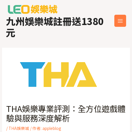
跳
Post
Main
至
navigation
Men
主
九州娛樂城註冊送1380
要
元
內
容
THA娛樂專業評測：全方位遊戲體
驗與服務深度解析
/
THA娛樂城
/ 作者:
appleblog