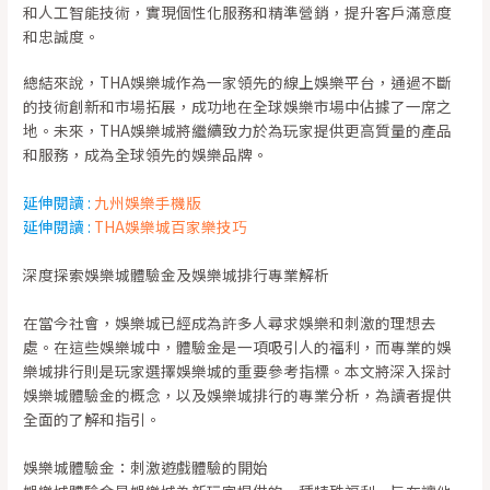
和人工智能技術，實現個性化服務和精準營銷，提升客戶滿意度
和忠誠度。
總結來說，THA娛樂城作為一家領先的線上娛樂平台，通過不斷
的技術創新和市場拓展，成功地在全球娛樂市場中佔據了一席之
地。未來，THA娛樂城將繼續致力於為玩家提供更高質量的產品
和服務，成為全球領先的娛樂品牌。
延伸閱讀 :
九州娛樂手機版
延伸閱讀 :
THA娛樂城百家樂技巧
深度探索娛樂城體驗金及娛樂城排行專業解析
在當今社會，娛樂城已經成為許多人尋求娛樂和刺激的理想去
處。在這些娛樂城中，體驗金是一項吸引人的福利，而專業的娛
樂城排行則是玩家選擇娛樂城的重要參考指標。本文將深入探討
娛樂城體驗金的概念，以及娛樂城排行的專業分析，為讀者提供
全面的了解和指引。
娛樂城體驗金：刺激遊戲體驗的開始