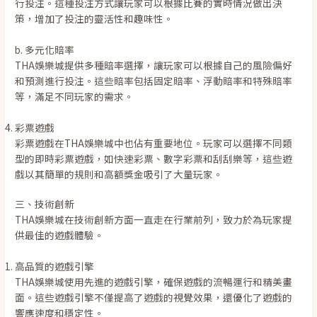
行投注。這種投注方式讓玩家可以根據比賽的實時情況做出決
策，增加了投注的靈活性和趣味性。
b. 多元化賠率
THA娛樂城提供多種賠率選擇，讓玩家可以根據自己的風險偏好
和預測進行投注。這些賠率包括固定賠率、浮動賠率和特殊賠率
等，滿足不同玩家的需求。
彩票遊戲
彩票遊戲在THA娛樂城中也佔有重要地位。玩家可以選擇不同類
型的即時彩票遊戲，如快速彩票、數字彩票和刮刮樂等，這些遊
戲以其簡單的規則和高額獎金吸引了大量玩家。
三、技術創新
THA娛樂城在技術創新方面一直走在行業前列，致力於為玩家提
供最佳的遊戲體驗。
高品質的遊戲引擎
THA娛樂城使用先進的遊戲引擎，確保遊戲的流暢運行和精美畫
面。這些遊戲引擎不僅提高了遊戲的視覺效果，還優化了遊戲的
響應速度和穩定性。