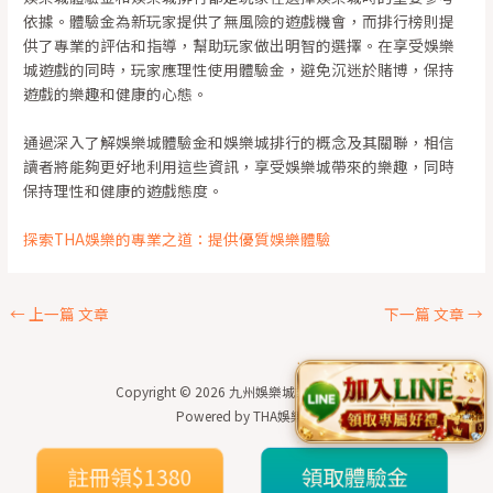
依據。體驗金為新玩家提供了無風險的遊戲機會，而排行榜則提
供了專業的評估和指導，幫助玩家做出明智的選擇。在享受娛樂
城遊戲的同時，玩家應理性使用體驗金，避免沉迷於賭博，保持
遊戲的樂趣和健康的心態。
通過深入了解娛樂城體驗金和娛樂城排行的概念及其關聯，相信
讀者將能夠更好地利用這些資訊，享受娛樂城帶來的樂趣，同時
保持理性和健康的遊戲態度。
探索THA娛樂的專業之道：提供優質娛樂體驗
←
上一篇 文章
下一篇 文章
→
Copyright © 2026 九州娛樂城註冊送1380元
Powered by THA娛樂城
註冊領$1380
領取體驗金