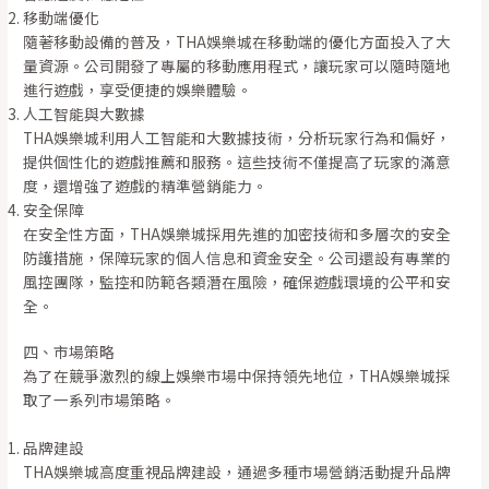
移動端優化
隨著移動設備的普及，THA娛樂城在移動端的優化方面投入了大
量資源。公司開發了專屬的移動應用程式，讓玩家可以隨時隨地
進行遊戲，享受便捷的娛樂體驗。
人工智能與大數據
THA娛樂城利用人工智能和大數據技術，分析玩家行為和偏好，
提供個性化的遊戲推薦和服務。這些技術不僅提高了玩家的滿意
度，還增強了遊戲的精準營銷能力。
安全保障
在安全性方面，THA娛樂城採用先進的加密技術和多層次的安全
防護措施，保障玩家的個人信息和資金安全。公司還設有專業的
風控團隊，監控和防範各類潛在風險，確保遊戲環境的公平和安
全。
四、市場策略
為了在競爭激烈的線上娛樂市場中保持領先地位，THA娛樂城採
取了一系列市場策略。
品牌建設
THA娛樂城高度重視品牌建設，通過多種市場營銷活動提升品牌