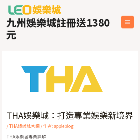
跳
Post
Main
至
navigation
Men
主
九州娛樂城註冊送1380
要
元
內
容
THA娛樂城：打造專業娛樂新境界
/
THA娛樂城官網
/ 作者:
appleblog
THA娛樂城專業詳解