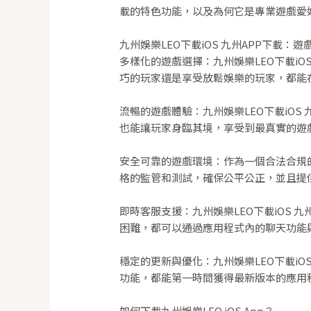
載的特色功能，以及為何它是專業遊戲愛
九州娛樂LEO下載iOS 九州APP下載：
多樣化的遊戲選擇：九州娛樂LEO下載i
巧的玩家還是享受放鬆娛樂的玩家，都能
流暢的遊戲體驗：九州娛樂LEO下載iO
也能讓玩家身臨其境，享受到最真實的遊
安全可靠的遊戲環境：作為一個合法合規的
格的監管和測試，確保公平公正，並且提
即時客服支援：九州娛樂LEO下載iOS
困難，都可以通過應用程式內的聊天功能
穩定的更新與優化：九州娛樂LEO下載i
功能，都能第一時間獲得最新版本的應用
如何下載九州娛樂LEO iOS App？