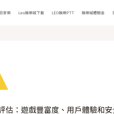
o百家樂
Leo娛樂城下載
LEO娛樂PTT
娛樂城體驗金
業評估：遊戲豐富度、用戶體驗和