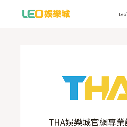
跳
Post
至
navigation
Le
主
要
內
容
THA娛樂城官網專