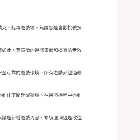
、撲克、賭場遊戲等。無論您是喜歡挑戰技
不僅如此，其高清的遊戲畫面和逼真的音效
供安全可靠的遊戲環境。所有遊戲都經過嚴
您遇到什麼問題或疑慮，在遊戲過程中遇到
。無論是新增遊戲內容、修復漏洞還是改進