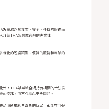
HA娛樂城以其專業、安全、多樣的服務而
入介紹THA娛樂城官網的專業性。
其多樣化的遊戲類型、優質的服務和專業的
此外，THA娛樂城官網持有相關的合法牌
娛樂的樂趣，而不必擔心安全問題。
體育博彩或彩票遊戲的玩家，都能在THA