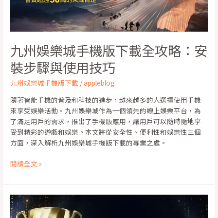
機
版
下
載
九州娛樂城手機版下載全攻略：安
全
攻
裝步驟與使用技巧
略：
安
九州娛樂城手機版下載
/
appleblog
裝
隨著智能手機的普及和科技的進步，越來越多的人選擇使用手機
步
來享受娛樂活動。九州娛樂城作為一個領先的線上娛樂平台，為
驟
了滿足用戶的需求，推出了手機版應用，讓用戶可以隨時隨地享
與
受到精彩的遊戲和娛樂。本文將從安全性、便利性和娛樂性三個
使
方面，深入解析九州娛樂城手機版下載的專業之處。
用
技
閱讀全文 »
巧
九
州