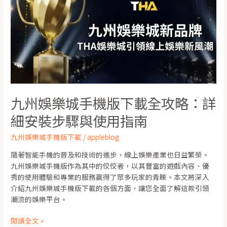
娛
樂
城
手
機
版
下
載
全
九州娛樂城手機版下載全攻略：詳
攻
略：
細安裝步驟與使用指南
詳
細
九州娛樂城手機版下載
/
appleblog
安
隨著智能手機的普及和技術的進步，線上娛樂產業也日益繁榮。
裝
九州娛樂城手機版作為其中的佼佼者，以其豐富的遊戲內容、優
步
秀的使用體驗和專業的服務贏得了眾多玩家的青睞。本文將深入
驟
介紹九州娛樂城手機版下載的各個方面，讓您全面了解這款引領
與
潮流的娛樂平台。
使
用
閱讀全文 »
指