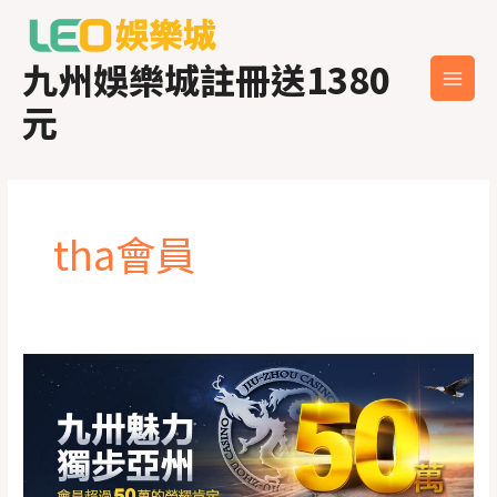
跳
Main
至
Men
主
九州娛樂城註冊送1380
要
元
內
容
tha會員
九
州
娛
樂
城
手