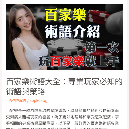
百
家
樂
術
語
大
全：
專
業
玩
家
必
百家樂術語大全：專業玩家必知的
知
術語與策略
的
術
百家樂術語
/
appleblog
語
與
百家樂是一款風靡全球的賭場遊戲，以其簡單的規則和快節奏而
策
受到廣大賭場玩家的喜愛。為了更好地理解和享受這款遊戲，掌
略
握相關的專業術語至關重要。以下是一份詳盡的百家樂術語專業