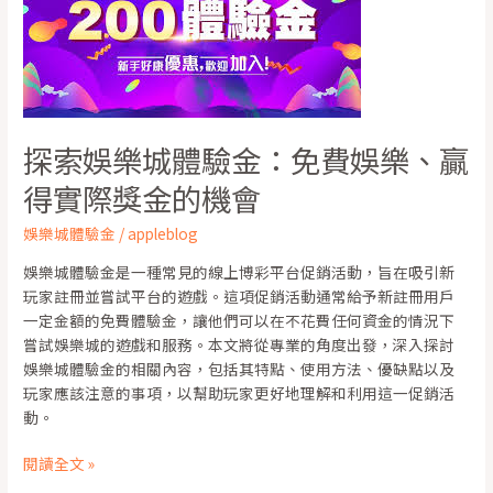
樂
城
體
驗
金：
免
探索娛樂城體驗金：免費娛樂、贏
費
得實際獎金的機會
娛
樂、
娛樂城體驗金
/
appleblog
贏
得
娛樂城體驗金是一種常見的線上博彩平台促銷活動，旨在吸引新
實
玩家註冊並嘗試平台的遊戲。這項促銷活動通常給予新註冊用戶
際
一定金額的免費體驗金，讓他們可以在不花費任何資金的情況下
獎
嘗試娛樂城的遊戲和服務。本文將從專業的角度出發，深入探討
金
娛樂城體驗金的相關內容，包括其特點、使用方法、優缺點以及
的
玩家應該注意的事項，以幫助玩家更好地理解和利用這一促銷活
機
動。
會
閱讀全文 »