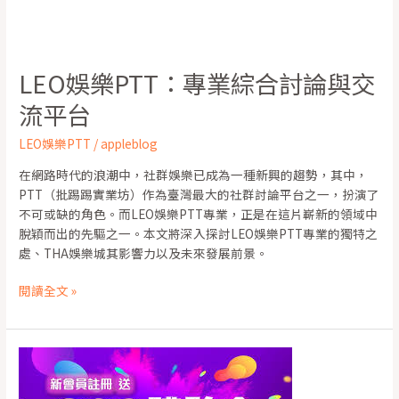
討
論
與
交
LEO娛樂PTT：專業綜合討論與交
流
流平台
平
台
LEO娛樂PTT
/
appleblog
在網路時代的浪潮中，社群娛樂已成為一種新興的趨勢，其中，
PTT（批踢踢實業坊）作為臺灣最大的社群討論平台之一，扮演了
不可或缺的角色。而LEO娛樂PTT專業，正是在這片嶄新的領域中
脫穎而出的先驅之一。本文將深入探討LEO娛樂PTT專業的獨特之
處、THA娛樂城其影響力以及未來發展前景。
閱讀全文 »
玩
遊
戲