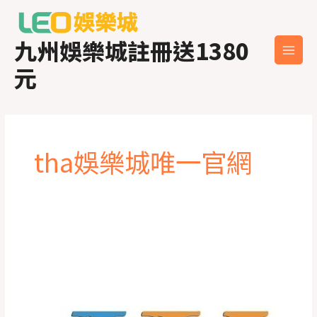
跳
Main
至
Men
主
九州娛樂城註冊送1380
要
元
內
容
tha娛樂城唯一官網
KUBET：
信
譽
至
上
的