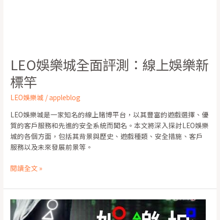
竿
LEO娛樂城全面評測：線上娛樂新
標竿
LEO娛樂城
/
appleblog
LEO娛樂城是一家知名的線上賭博平台，以其豐富的遊戲選擇、優
質的客戶服務和先進的安全系統而聞名。本文將深入探討LEO娛樂
城的各個方面，包括其背景與歷史、遊戲種類、安全措施、客戶
服務以及未來發展前景等。
閱讀全文 »
娛
樂