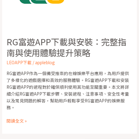
與
安
裝：
完
整
指
RG富遊APP下載與安裝：完整指
南
南與使用體驗提升策略
與
使
LEOAPP下載
/
appleblog
用
體
RG富遊APP作為一個備受推崇的在線娛樂平台應用，為用戶提供
驗
了多樣化的遊戲選擇和高效的服務體驗。RG富遊APP下載和安裝
提
RG富遊APP的過程對於確保順利使用其功能至關重要。本文將詳
升
細介紹RG富遊APP下載步驟、安裝過程、注意事項、安全性考量
策
以及常見問題的解答，幫助用戶輕鬆享受RG富遊APP的娛樂服
略
務。
閱讀全文 »