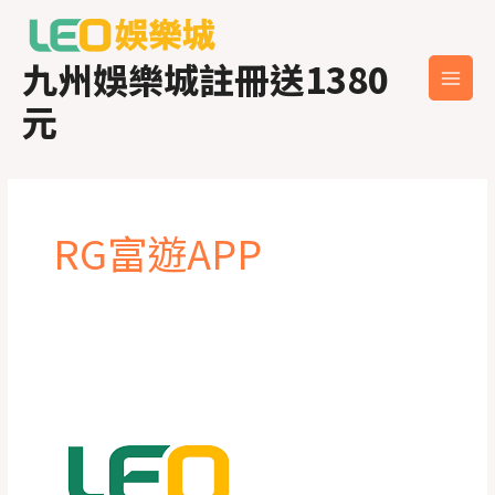
跳
Main
至
Men
主
九州娛樂城註冊送1380
要
元
內
容
RG富遊APP
RG
富
遊
APP
下
載