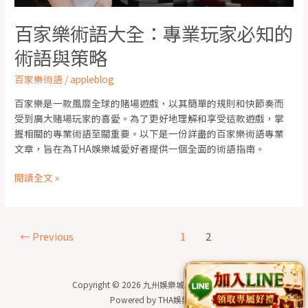
家
必
百家樂術語大全：專業玩家必知的
知
術語與策略
的
術
百家樂術語
/
appleblog
語
與
百家樂是一款風靡全球的賭場遊戲，以其簡單的規則和快節奏而
策
受到廣大賭場玩家的喜愛。為了更好地理解和享受這款遊戲，掌
略
握相關的專業術語至關重要。以下是一份詳盡的百家樂術語專業
文章，旨在為THA娛樂城愛好者提供一個全面的術語指南。
閱讀全文 »
←
Previous
1
2
Copyright © 2026 九州娛樂城註冊送1380元
Powered by THA娛樂城