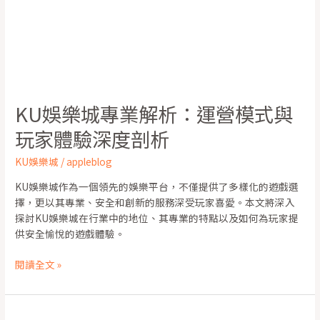
玩
家
體
驗
深
度
剖
KU娛樂城專業解析：運營模式與
析
玩家體驗深度剖析
KU娛樂城
/
appleblog
KU娛樂城作為一個領先的娛樂平台，不僅提供了多樣化的遊戲選
擇，更以其專業、安全和創新的服務深受玩家喜愛。本文將深入
探討KU娛樂城在行業中的地位、其專業的特點以及如何為玩家提
供安全愉悅的遊戲體驗。
閱讀全文 »
KU