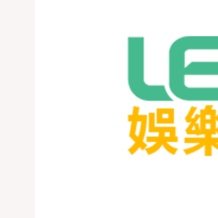
樂
城
全
面
評
測：
線
上
娛
樂
新
標
竿