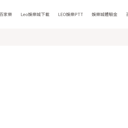
o百家樂
Leo娛樂城下載
LEO娛樂PTT
娛樂城體驗金