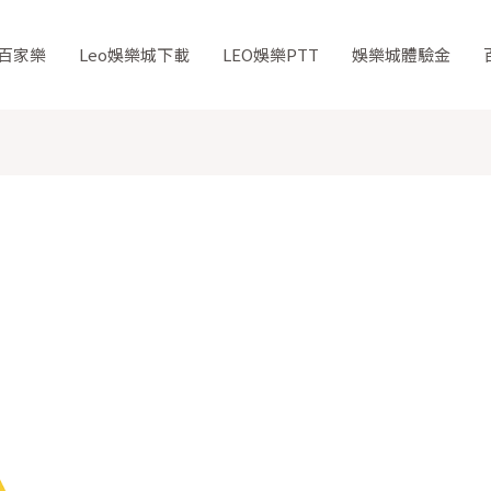
o百家樂
Leo娛樂城下載
LEO娛樂PTT
娛樂城體驗金