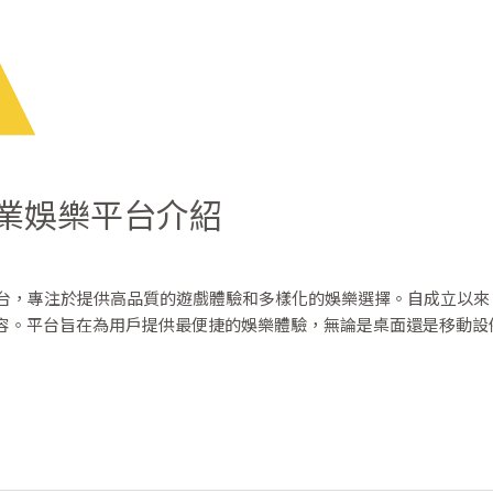
專業娛樂平台介紹
平台，專注於提供高品質的遊戲體驗和多樣化的娛樂選擇。自成立以來
容。平台旨在為用戶提供最便捷的娛樂體驗，無論是桌面還是移動設