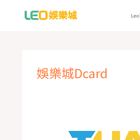
跳
至
Le
主
要
內
容
娛樂城Dcard
THA
娛