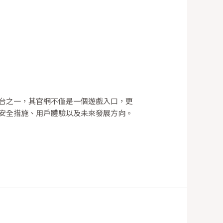
平台之一，其官網不僅是一個遊戲入口，更
、安全措施、用戶體驗以及未來發展方向。