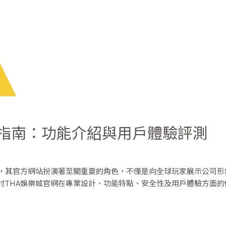
業指南：功能介紹與用戶體驗評測
牌，其官方網站扮演著至關重要的角色，不僅是向全球玩家展示公司
討THA娛樂城官網在專業設計、功能特點、安全性及用戶體驗方面的