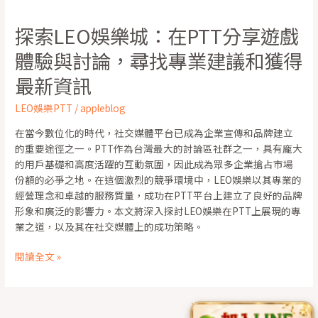
遊
戲
探索LEO娛樂城：在PTT分享遊戲
體
體驗與討論，尋找專業建議和獲得
驗
與
最新資訊
討
論，
LEO娛樂PTT
/
appleblog
尋
在當今數位化的時代，社交媒體平台已成為企業宣傳和品牌建立
找
的重要途徑之一。PTT作為台灣最大的討論區社群之一，具有龐大
專
的用戶基礎和高度活躍的互動氛圍，因此成為眾多企業搶占市場
業
份額的必爭之地。在這個激烈的競爭環境中，LEO娛樂以其專業的
建
經營理念和卓越的服務質量，成功在PTT平台上建立了良好的品牌
議
形象和廣泛的影響力。本文將深入探討LEO娛樂在PTT上展現的專
和
業之道，以及其在社交媒體上的成功策略。
獲
得
閱讀全文 »
最
新
資
訊