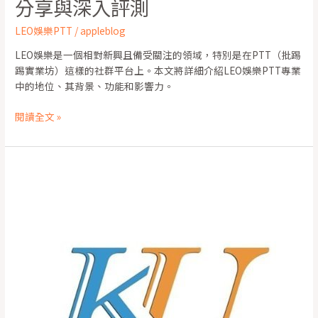
分享與深入評測
析：
玩
LEO娛樂PTT
/
appleblog
家
LEO娛樂是一個相對新興且備受關注的領域，特別是在PTT（批踢
經
踢實業坊）這樣的社群平台上。本文將詳細介紹LEO娛樂PTT專業
驗
中的地位、其背景、功能和影響力。
分
享
閱讀全文 »
與
深
入
評
探
測
索
KUBET
娛
樂：
專
業
評
估
與