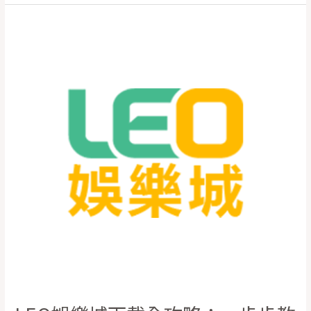
LEO
娛
樂
城
下
載
全
攻
略：
一
步
步
教
你
輕
鬆
安
裝
與