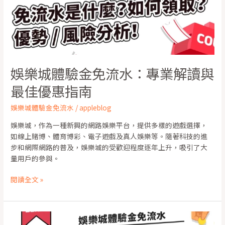
體
驗
金
免
流
水：
娛樂城體驗金免流水：專業解讀與
專
最佳優惠指南
業
解
娛樂城體驗金免流水
/
appleblog
讀
與
娛樂城，作為一種新興的網路娛樂平台，提供多樣的遊戲選擇，
最
如線上賭博、體育博彩、電子遊戲及真人娛樂等。隨著科技的進
佳
步和網際網路的普及，娛樂城的受歡迎程度逐年上升，吸引了大
優
量用戶的參與。
惠
指
閱讀全文 »
南
娛