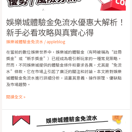
免
流
水
娛樂城體驗金免流水優惠大解析！
優
新手必看攻略與真實心得
惠
大
娛樂城體驗金免流水
/
appleblog
解
析！
在當前的數位娛樂世界中，娛樂城的體驗金（有時被稱為“註冊
新
獎金”或“新手獎金”）已經成為吸引新玩家的一種常見策略。
手
然而，不同娛樂城提供的體驗金條件和要求各異，尤其是“免流
必
水”條款，它在市場上引起了廣泛的關注和討論。本文將對娛樂
看
城體驗金免流水進行詳細分析，涵蓋其意義、操作原理、優缺點
攻
及市場趨勢。
略
與
閱讀全文 »
真
實
心
娛
得
樂
城