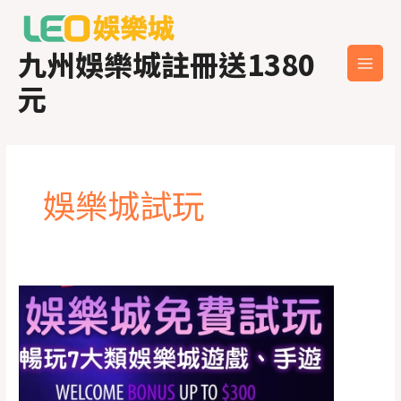
跳
Main
至
Men
主
九州娛樂城註冊送1380
要
元
內
容
娛樂城試玩
娛
樂
城
試
玩
專