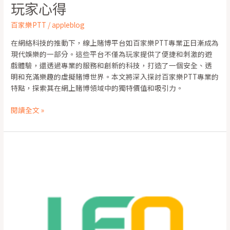
玩家心得
分
享
百家樂PTT
/
appleblog
與
玩
在網絡科技的推動下，線上賭博平台如百家樂PTT專業正日漸成為
家
現代娛樂的一部分。這些平台不僅為玩家提供了便捷和刺激的遊
心
戲體驗，還透過專業的服務和創新的科技，打造了一個安全、透
得
明和充滿樂趣的虛擬賭博世界。本文將深入探討百家樂PTT專業的
特點，探索其在網上賭博領域中的獨特價值和吸引力。
閱讀全文 »
LEO
娛
樂
城
備
用
網
頁：