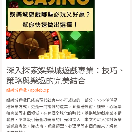
樂
城
遊
戲
專
業：
技
巧、
策
略
深入探索娛樂城遊戲專業：技巧、
與
樂
策略與樂趣的完美結合
趣
娛樂城遊戲
/
appleblog
的
完
娛樂城遊戲已成為現代社會中不可或缺的一部分，它不僅僅是一
美
種娛樂方式，更是一門複雜的產業，涵蓋著技術、娛樂、心理學
結
和商業等多個領域。在這個全球化的時代，娛樂城遊戲產業不斷
合
發展，不斷吸引著全球玩家的目光和投入。本文將深入探討娛樂
城遊戲專業，從技術、遊戲類型、心理學等多個角度來了解這一