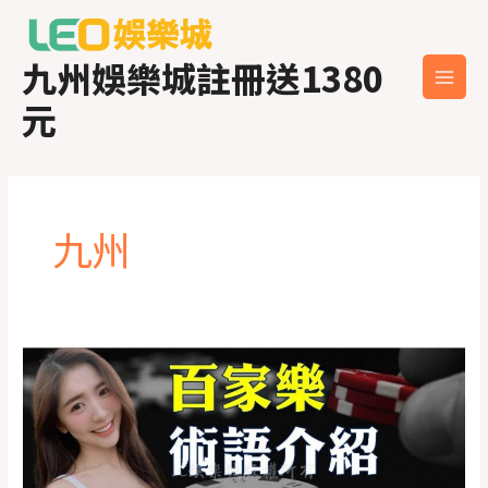
跳
文
Main
至
章
Men
主
分
九州娛樂城註冊送1380
要
頁
元
內
容
九州
百
家
樂
術
語
詳