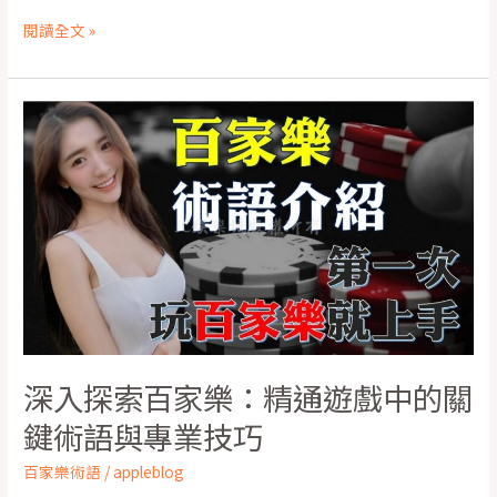
閱讀全文 »
深
入
探
索
百
家
樂：
精
通
遊
戲
中
深入探索百家樂：精通遊戲中的關
的
鍵術語與專業技巧
關
鍵
百家樂術語
/
appleblog
術