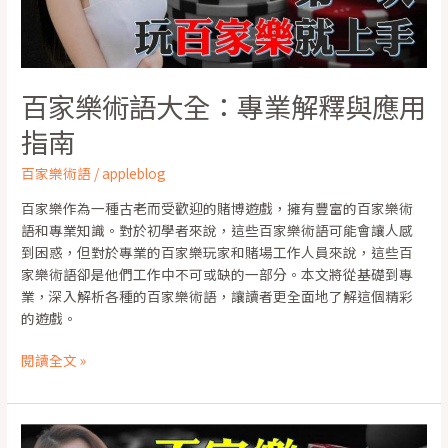
專
業
解
釋
與
百家樂術語大全：專業解釋與應用
應
指南
用
指
百家樂術語
/
appleblog
南
百家樂作為一種古老而受歡迎的賭博遊戲，擁有豐富的百家樂術
語和專業知識。對於初學者來說，這些百家樂術語可能會讓人感
到困惑，但對於專業的百家樂玩家和賭場工作人員來說，這些百
家樂術語卻是他們工作中不可或缺的一部分。本文將從基礎到專
業，深入解析各種的百家樂術語，讓讀者更全面地了解這個精彩
的遊戲。
閱讀全文 »
百