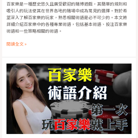
語
百家樂是一種歷史悠久且廣受歡迎的賭博遊戲，其簡單的規則和
與
吸引人的玩法使其在世界各地的賭場中成為常見的選擇。對於希
專
望深入了解百家樂的玩家，熟悉相關術語是必不可少的。本文將
業
詳細介紹百家樂中的各種專業術語，包括基本術語、投注百家樂
技
術語和一些策略相關的術語。
巧
閱讀全文 »
探
索
百
家
樂
術
語
世
界：
專
業