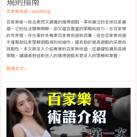
規則指南
規
百家樂術語
/
appleblog
則
指
百家樂是一款古老而又典雅的賭博遊戲，享有廣泛的全球玩家基
南
礎。它的玩法簡單明瞭，卻又蘊含豐富的策略和技巧。在百家樂
的世界裡，存在著許多專業百家樂術語和詞彙，這些百家樂術語
不僅幫助玩家理解遊戲規則和操作，還有助於提高遊戲的深度和
挑戰性。本文將深入介紹專業的百家樂術語，從基礎知識到高級
策略，讓讀者對這款迷人的賭博遊戲有更深入的理解和掌握。
閱讀全文 »
百
家
樂
術
語
大
全：