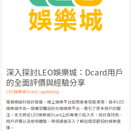
Dcard
用
戶
的
全
面
評
價
與
經
驗
深入探討LEO娛樂城：Dcard用戶
分
的全面評價與經驗分享
享
LEO娛樂城Dcard
/
appleblog
隨著網絡科技的發展，線上娛樂平台如雨後春筍般湧現，其中LEO
娛樂城作為一個備受矚目的在線娛樂平台，吸引了眾多用戶的關
注。本文將從LEO娛樂城Dcard上的專業介紹入手，探討其特色、
用戶評價以及使用體驗，帶領讀者深入了解這個受歡迎的娛樂選
擇。