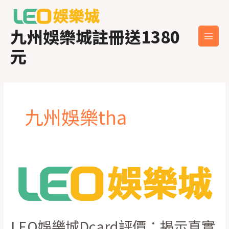
跳
Main
至
Men
主
九州娛樂城註冊送1380
要
元
內
容
九州娛樂tha
LEO
娛
樂
城
Dcard
LEO娛樂城Dcard評價：揭示真實
評