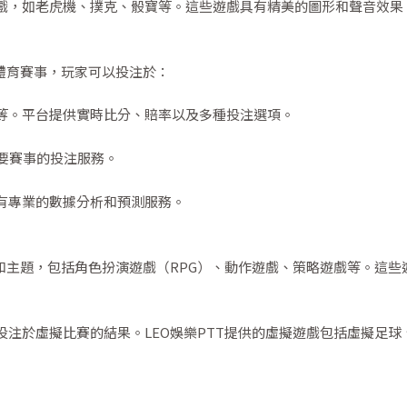
戲，如老虎機、撲克、骰寶等。這些遊戲具有精美的圖形和聲音效果
種體育賽事，玩家可以投注於：
等。平台提供實時比分、賠率以及多種投注選項。
要賽事的投注服務。
有專業的數據分析和預測服務。
格和主題，包括角色扮演遊戲（RPG）、動作遊戲、策略遊戲等。這
投注於虛擬比賽的結果。LEO娛樂PTT提供的虛擬遊戲包括虛擬足