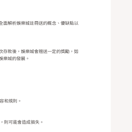
全面解析娛樂城註冊送的概念、優缺點以
次存款後，娛樂城會贈送一定的獎勵，如
娛樂城的發展。
內容和規則。
益，則可能會造成損失。