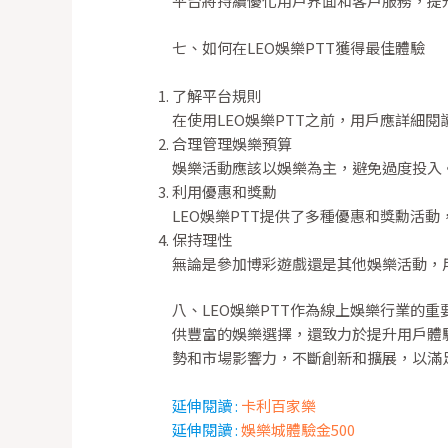
平台將持續優化用戶界面和客戶服務，提
七、如何在LEO娛樂PTT獲得最佳體驗
了解平台規則
在使用LEO娛樂PTT之前，用戶應詳細
合理管理娛樂預算
娛樂活動應該以娛樂為主，避免過度投入
利用優惠和獎勳
LEO娛樂PTT提供了多種優惠和獎勳活
保持理性
無論是參加博彩遊戲還是其他娛樂活動，
八、LEO娛樂PTT作為線上娛樂行業
供豐富的娛樂選擇，還致力於提升用戶體驗
勢和市場影響力，不斷創新和擴展，以滿
延伸閱讀 :
卡利百家樂
延伸閱讀 :
娛樂城體驗金500