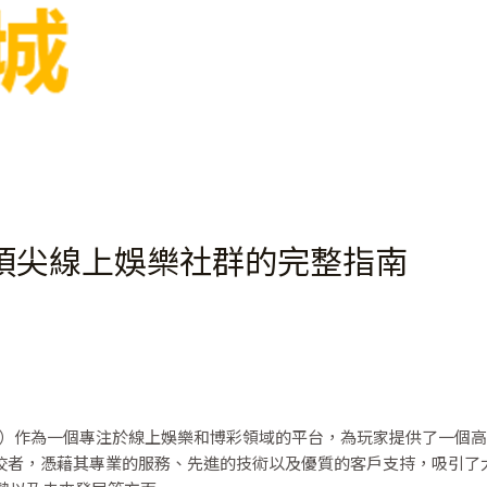
索頂尖線上娛樂社群的完整指南
nment PTT）作為一個專注於線上娛樂和博彩領域的平台，為玩家提供
佼佼者，憑藉其專業的服務、先進的技術以及優質的客戶支持，吸引了大