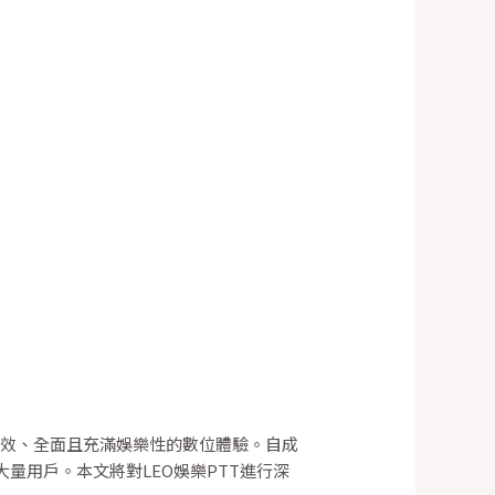
了一個高效、全面且充滿娛樂性的數位體驗。自成
量用戶。本文將對LEO娛樂PTT進行深