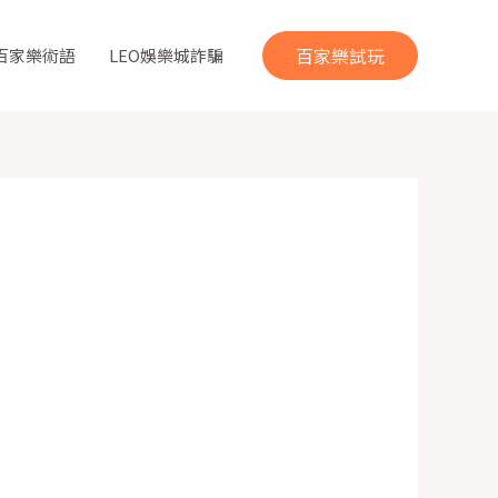
百家樂試玩
百家樂術語
LEO娛樂城詐騙