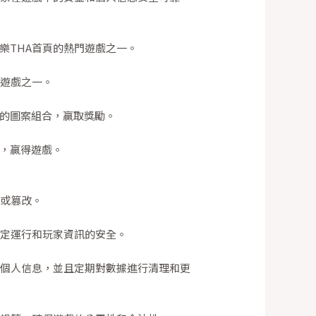
樂THA首頁的熱門遊戲之一。
典遊戲之一。
定的圖案組合，贏取獎勵。
合，贏得遊戲。
取或篡改。
穩定運行和玩家資訊的安全。
的個人信息，並且定期對數據進行清理和更