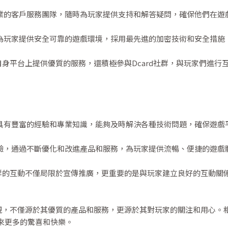
專業的客戶服務團隊，隨時為玩家提供支持和解答疑問，確保他們在遊
於為玩家提供安全可靠的遊戲環境，採用最先進的加密技術和安全措施
僅在自身平台上提供優質的服務，還積極參與Dcard社群，與玩家們進
隊具有豐富的經驗和專業知識，能夠及時解決各種技術問題，確保遊戲
體驗，通過不斷優化和改進產品和服務，為玩家提供流暢、便捷的遊戲
d社群的互動不僅局限於宣傳推廣，更重要的是與玩家建立良好的互動
越表現，不僅源於其優質的產品和服務，更源於其對玩家的關注和用心。
來更多的驚喜和快樂。