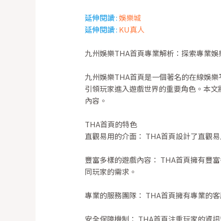
延伸閱讀 :
娛樂城
延伸閱讀 :
KU真人
九州娛樂THA首頁專業解析：探索專業娛
九州娛樂THA首頁是一個著名的在線娛
引領玩家進入遊戲世界的重要角色。本文
內容。
THA首頁的特色
直觀易用的介面： THA首頁設計了直
豐富多樣的遊戲內容： THA首頁擁有
同玩家的需求。
專業的服務團隊： THA首頁擁有專業的
安全保障機制： THA首頁注重玩家的