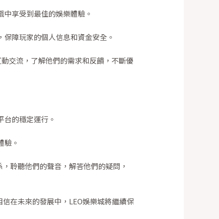
戲中享受到最佳的娛樂體驗。
，保障玩家的個人信息和資金安全。
行互動交流，了解他們的需求和反饋，不斷優
平台的穩定運行。
體驗。
關係，聆聽他們的聲音，解答他們的疑問，
相信在未來的發展中，LEO娛樂城將繼續保