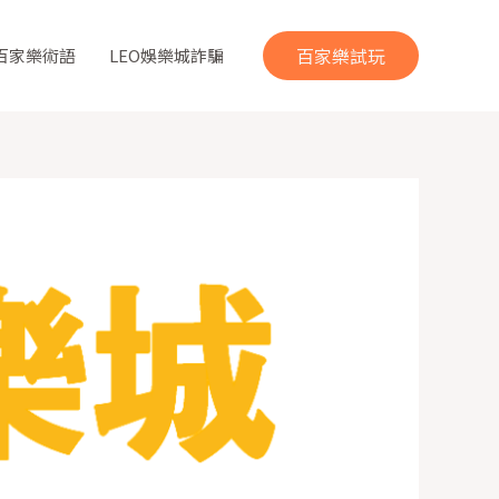
百家樂試玩
百家樂術語
LEO娛樂城詐騙