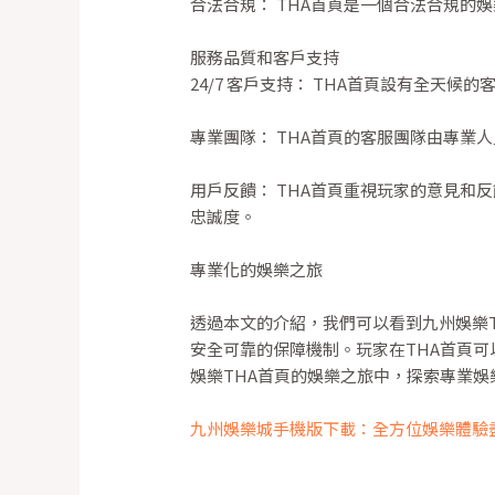
合法合規： THA首頁是一個合法合規
服務品質和客戶支持
24/7 客戶支持： THA首頁設有全
專業團隊： THA首頁的客服團隊由專
用戶反饋： THA首頁重視玩家的意見
忠誠度。
專業化的娛樂之旅
透過本文的介紹，我們可以看到九州娛樂
安全可靠的保障機制。玩家在THA首頁
娛樂THA首頁的娛樂之旅中，探索專業
九州娛樂城手機版下載：全方位娛樂體驗