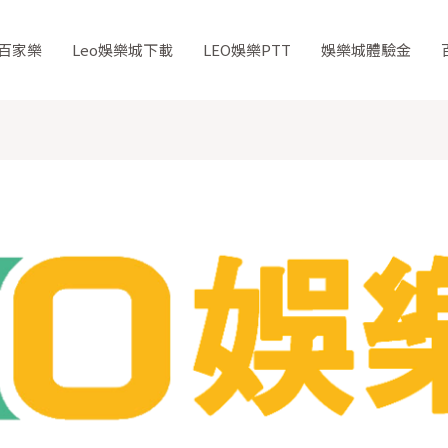
o百家樂
Leo娛樂城下載
LEO娛樂PTT
娛樂城體驗金