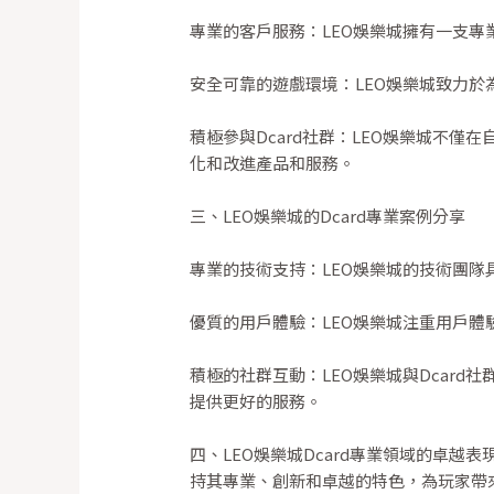
專業的客戶服務：LEO娛樂城擁有一支
安全可靠的遊戲環境：LEO娛樂城致力
積極參與Dcard社群：LEO娛樂城不
化和改進產品和服務。
三、LEO娛樂城的Dcard專業案例分享
專業的技術支持：LEO娛樂城的技術團
優質的用戶體驗：LEO娛樂城注重用戶
積極的社群互動：LEO娛樂城與Dcar
提供更好的服務。
四、LEO娛樂城Dcard專業領域的卓
持其專業、創新和卓越的特色，為玩家帶