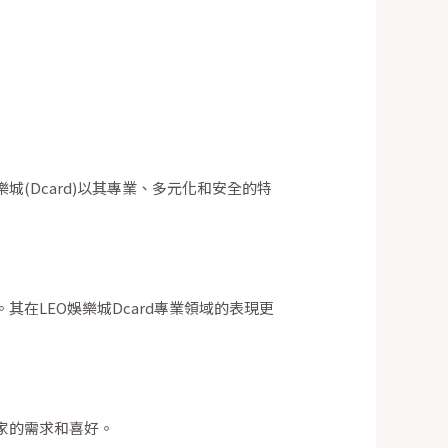
(Dcard)以其專業、多元化和安全的特
在LEO娛樂城Dcard專業領域的表現更
家的需求和喜好。