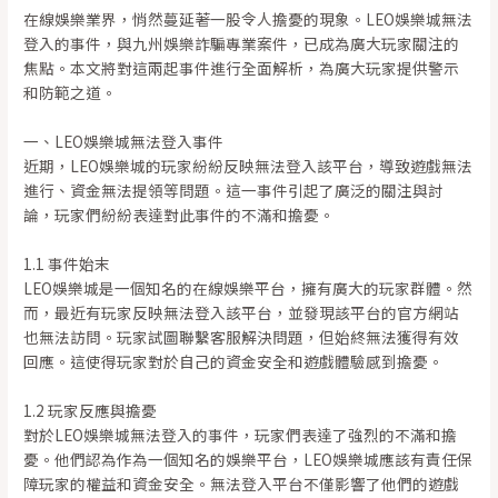
在線娛樂業界，悄然蔓延著一股令人擔憂的現象。LEO娛樂城無法
登入的事件，與九州娛樂詐騙專業案件，已成為廣大玩家關注的
焦點。本文將對這兩起事件進行全面解析，為廣大玩家提供警示
和防範之道。
一、LEO娛樂城無法登入事件
近期，LEO娛樂城的玩家紛紛反映無法登入該平台，導致遊戲無法
進行、資金無法提領等問題。這一事件引起了廣泛的關注與討
論，玩家們紛紛表達對此事件的不滿和擔憂。
1.1 事件始末
LEO娛樂城是一個知名的在線娛樂平台，擁有廣大的玩家群體。然
而，最近有玩家反映無法登入該平台，並發現該平台的官方網站
也無法訪問。玩家試圖聯繫客服解決問題，但始終無法獲得有效
回應。這使得玩家對於自己的資金安全和遊戲體驗感到擔憂。
1.2 玩家反應與擔憂
對於LEO娛樂城無法登入的事件，玩家們表達了強烈的不滿和擔
憂。他們認為作為一個知名的娛樂平台，LEO娛樂城應該有責任保
障玩家的權益和資金安全。無法登入平台不僅影響了他們的遊戲