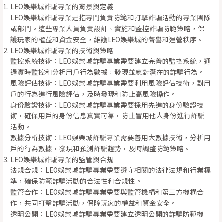
LEO娛樂城詐騙專業的背景與定義
LEO娛樂城詐騙專業是指專門負責防範和打擊詐騙活動的專業團隊
或部門。這些專業人員負責設計、實施和監控詐騙防範策略，保
護玩家的權益和資金安全，維護LEO娛樂城的聲譽和運營秩序。
LEO娛樂城詐騙專業的技術與策略
監控系統技術：LEO娛樂城詐騙專業需要建立完善的監控系統，通
過實時監控和分析用戶行為數據，發現並應對潛在的詐騙行為。
風險評估技術：LEO娛樂城詐騙專業需要利用風險評估技術，對用
戶的行為進行風險評估，及時發現和防止高風險操作。
身份驗證技術：LEO娛樂城詐騙專業需要採用先進的身份驗證技
術，確保用戶的身份信息真實可靠，防止冒用他人身份進行詐騙
活動。
數據分析技術：LEO娛樂城詐騙專業需要善用大數據技術，分析用
戶的行為數據，發現和預測詐騙趨勢，及時調整防範策略。
LEO娛樂城詐騙專業的監管與合規
法規合規：LEO娛樂城詐騙專業需要遵守相關的法律法規和行業標
準，確保防範詐騙活動的合法性和合規性。
監管合作：LEO娛樂城詐騙專業需要與監管機構和第三方機構合
作，共同打擊詐騙活動，保障玩家的權益和資金安全。
透明公開：LEO娛樂城詐騙專業需要建立透明公開的詐騙防範機