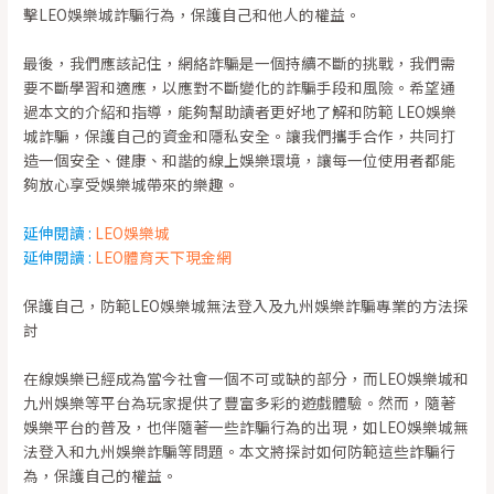
擊LEO娛樂城詐騙行為，保護自己和他人的權益。
最後，我們應該記住，網絡詐騙是一個持續不斷的挑戰，我們需
要不斷學習和適應，以應對不斷變化的詐騙手段和風險。希望通
過本文的介紹和指導，能夠幫助讀者更好地了解和防範 LEO娛樂
城詐騙，保護自己的資金和隱私安全。讓我們攜手合作，共同打
造一個安全、健康、和諧的線上娛樂環境，讓每一位使用者都能
夠放心享受娛樂城帶來的樂趣。
延伸閱讀 :
LEO娛樂城
延伸閱讀 :
LEO體育天下現金網
保護自己，防範LEO娛樂城無法登入及九州娛樂詐騙專業的方法探
討
在線娛樂已經成為當今社會一個不可或缺的部分，而LEO娛樂城和
九州娛樂等平台為玩家提供了豐富多彩的遊戲體驗。然而，隨著
娛樂平台的普及，也伴隨著一些詐騙行為的出現，如LEO娛樂城無
法登入和九州娛樂詐騙等問題。本文將探討如何防範這些詐騙行
為，保護自己的權益。