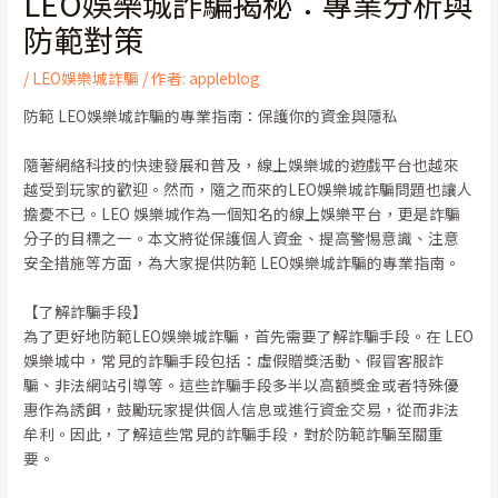
LEO娛樂城詐騙揭秘：專業分析與
防範對策
/
LEO娛樂城詐騙
/ 作者:
appleblog
防範 LEO娛樂城詐騙的專業指南：保護你的資金與隱私
隨著網絡科技的快速發展和普及，線上娛樂城的遊戲平台也越來
越受到玩家的歡迎。然而，隨之而來的LEO娛樂城詐騙問題也讓人
擔憂不已。LEO 娛樂城作為一個知名的線上娛樂平台，更是詐騙
分子的目標之一。本文將從保護個人資金、提高警惕意識、注意
安全措施等方面，為大家提供防範 LEO娛樂城詐騙的專業指南。
【了解詐騙手段】
為了更好地防範LEO娛樂城詐騙，首先需要了解詐騙手段。在 LEO
娛樂城中，常見的詐騙手段包括：虛假贈獎活動、假冒客服詐
騙、非法網站引導等。這些詐騙手段多半以高額獎金或者特殊優
惠作為誘餌，鼓勵玩家提供個人信息或進行資金交易，從而非法
牟利。因此，了解這些常見的詐騙手段，對於防範詐騙至關重
要。