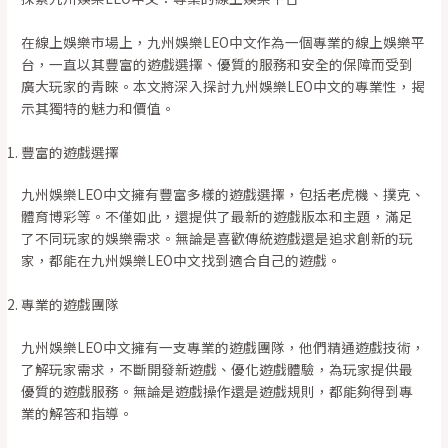
在線上娛樂市場上，九州娛樂LEO中文作為一個專業的線上娛樂平
台，一直以其豐富的遊戲選擇、優質的服務和安全的保障而受到
廣大玩家的青睞。本文將深入探討九州娛樂LEO中文的專業性，揭
示其獨特的魅力和價值。
豐富的遊戲選擇
九州娛樂LEO中文擁有豐富多樣的遊戲選擇，包括老虎機、撲克、
體育博彩等。不僅如此，還提供了最新的遊戲版本和主題，滿足
了不同玩家的娛樂需求。無論是喜歡傳統遊戲還是追求創新的玩
家，都能在九州娛樂LEO中文找到適合自己的遊戲。
專業的遊戲團隊
九州娛樂LEO中文擁有一支專業的遊戲團隊，他們精通遊戲技術，
了解玩家需求，不斷開發新遊戲、優化遊戲體驗，為玩家提供最
優質的遊戲服務。無論是遊戲操作還是遊戲規則，都能夠得到專
業的解答和指導。