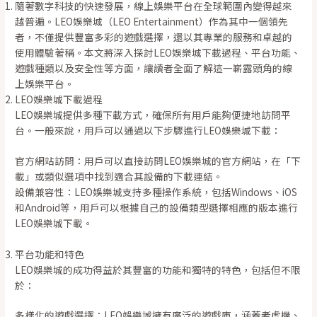
隨著數字科技的快速發展，線上娛樂平台在全球範圍內變得越來
越普遍。LEO娛樂城（LEO Entertainment）作為其中一個領先
者，不僅提供豐富多彩的遊戲選擇，還以其專業的服務和卓越的
使用體驗著稱。本文將深入探討LEO娛樂城下載過程、平台功能、
遊戲種類以及安全性等方面，讓讀者全面了解這一嶄露頭角的線
上娛樂平台。
LEO娛樂城下載過程
LEO娛樂城提供多種下載方式，確保所有用戶能夠便捷地訪問平
台。一般來說，用戶可以通過以下步驟進行LEO娛樂城下載：
官方網站訪問：用戶可以直接訪問LEO娛樂城的官方網站，在「下
載」或類似選項中找到適合其設備的下載連結。
設備兼容性：LEO娛樂城支持多種操作系統，包括Windows、iOS
和Android等，用戶可以根據自己的設備類型選擇相應的版本進行
LEO娛樂城下載。
平台功能和特色
LEO娛樂城的成功得益於其豐富的功能和獨特的特色，包括但不限
於：
多樣化的遊戲選擇：LEO娛樂城擁有廣泛的遊戲庫，涵蓋老虎機、