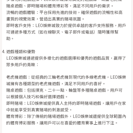
賭桌遊戲、即時賭場和體育博彩等，滿足不同用戶的需求。
流暢的遊戲體驗：平台採用先進的技術，確保遊戲的流暢性和高
畫質的視覺效果，營造出真實的賭場氛圍。
即時客戶支持：LEO娛樂城致力於提供卓越的客戶支持服務，用戶
可通過多種方式（如在線聊天、電子郵件或電話）隨時獲得幫
助。
遊戲種類和優勢
LEO娛樂城通過提供多樣化的遊戲選擇和優秀的遊戲品質，贏得了
眾多用戶的青睞：
老虎機遊戲：從經典的三輪老虎機到現代的多線老虎機，LEO娛樂
城擁有各種類型的老虎機遊戲，滿足不同用戶的喜好。
賭桌遊戲：包括撲克、二十一點、輪盤等多種賭桌遊戲，用戶可
以根據個人技巧和偏好選擇遊戲。
即時賭場：LEO娛樂城提供真人主持的即時賭場遊戲，讓用戶在家
中就能享受到真實賭場的刺激感受。
體育博彩：除了傳統的賭場遊戲外，LEO娛樂城還提供全球範圍內
的體育博彩服務，讓用戶可以在喜愛的體育賽事上進行下注。