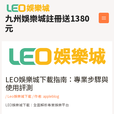
跳
Post
Main
至
navigation
Men
主
九州娛樂城註冊送1380
要
元
內
容
LEO娛樂城下載指南：專業步驟與
使用評測
/
Leo娛樂城下載
/ 作者:
appleblog
LEO娛樂城下載：全面解析專業娛樂平台