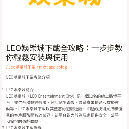
LEO娛樂城下載全攻略：一步步教
你輕鬆安裝與使用
/
Leo娛樂城下載
/ 作者:
appleblog
LEO娛樂城下載專業介紹
LEO娛樂城簡介
LEO娛樂城（LEO Entertainment City）是一個知名的線上賭博平
台，提供各種娛樂選項，包括賭場遊戲、體育賽事博彩和虛擬運
動等。LEO娛樂城下載以其豐富的遊戲種類、卓越的技術支持和優
秀的客戶服務聞名於業界。該平台致力於為玩家提供安全、公平
和愉悅的遊戲體驗。
LEO娛樂城下載過程