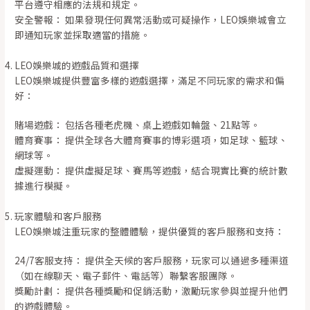
平台遵守相應的法規和規定。
安全警報： 如果發現任何異常活動或可疑操作，LEO娛樂城會立
即通知玩家並採取適當的措施。
LEO娛樂城的遊戲品質和選擇
LEO娛樂城提供豐富多樣的遊戲選擇，滿足不同玩家的需求和偏
好：
賭場遊戲： 包括各種老虎機、桌上遊戲如輪盤、21點等。
體育賽事： 提供全球各大體育賽事的博彩選項，如足球、籃球、
網球等。
虛擬運動： 提供虛擬足球、賽馬等遊戲，結合現實比賽的統計數
據進行模擬。
玩家體驗和客戶服務
LEO娛樂城注重玩家的整體體驗，提供優質的客戶服務和支持：
24/7客服支持： 提供全天候的客戶服務，玩家可以通過多種渠道
（如在線聊天、電子郵件、電話等）聯繫客服團隊。
獎勵計劃： 提供各種獎勵和促銷活動，激勵玩家參與並提升他們
的遊戲體驗。