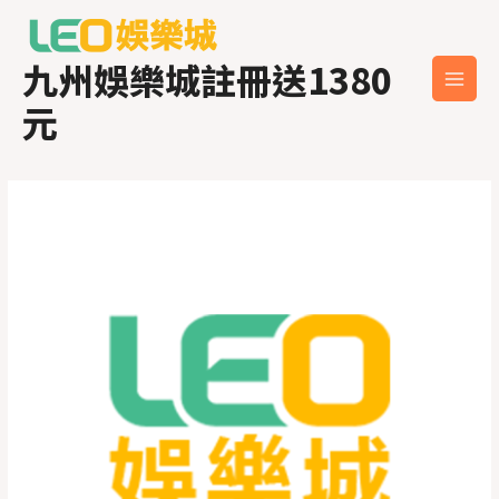
跳
Post
Main
至
navigation
Men
主
九州娛樂城註冊送1380
要
元
內
容