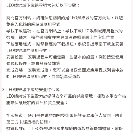
LEO娛樂城下載過程通常包括以下步驟：
訪問官方網站： 請確保您訪問的是LEO娛樂城的官方網站，以避
免進入偽造的網站或應用程式。
尋找下載選項： 在官方網站上，尋找下載LEO娛樂城應用程式的
選項。通常，這些選項會在主頁或者遊戲頁面上的突出位置。
下載應用程式： 點擊相應的下載按鈕，系統會提示您下載並安裝
LEO娛樂城的應用程式。
安裝設置： 安裝過程中可能需要一些基本的設置，例如接受使用
條款和條件、設置登錄資訊等。
完成安裝： 安裝完成後，您可以直接從桌面或應用程式列表中啟
動LEO娛樂城應用程式，並開始享受遊戲。
LEO娛樂城下載的安全性保障
LEO娛樂城下載致力於提供安全可靠的遊戲環境，採取多重安全措
施來保護玩家的資訊和資金安全：
加密技術： 使用最先進的加密技術來保護交易和個人資料，防止
第三方未經授權的訪問。
監管和許可： LEO娛樂城通常由權威的遊戲監管機構監管，確保