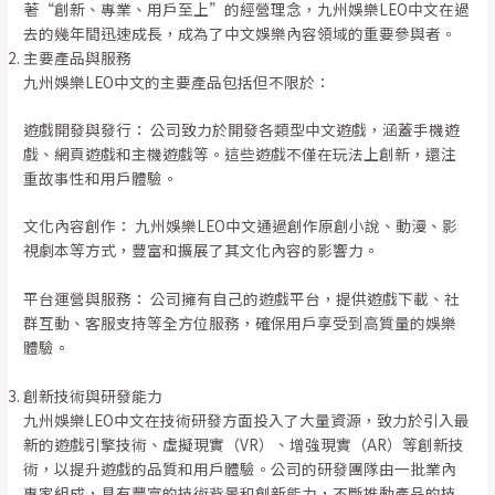
著“創新、專業、用戶至上”的經營理念，九州娛樂LEO中文在過
去的幾年間迅速成長，成為了中文娛樂內容領域的重要參與者。
主要產品與服務
九州娛樂LEO中文的主要產品包括但不限於：
遊戲開發與發行： 公司致力於開發各類型中文遊戲，涵蓋手機遊
戲、網頁遊戲和主機遊戲等。這些遊戲不僅在玩法上創新，還注
重故事性和用戶體驗。
文化內容創作： 九州娛樂LEO中文通過創作原創小說、動漫、影
視劇本等方式，豐富和擴展了其文化內容的影響力。
平台運營與服務： 公司擁有自己的遊戲平台，提供遊戲下載、社
群互動、客服支持等全方位服務，確保用戶享受到高質量的娛樂
體驗。
創新技術與研發能力
九州娛樂LEO中文在技術研發方面投入了大量資源，致力於引入最
新的遊戲引擎技術、虛擬現實（VR）、增強現實（AR）等創新技
術，以提升遊戲的品質和用戶體驗。公司的研發團隊由一批業內
專家組成，具有豐富的技術背景和創新能力，不斷推動產品的技