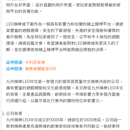
用戶友好界面： 設計直觀的用戶界面，使玩家能夠輕鬆導航和使
用平台的各種功能。
LEO娛樂城下載作為一個具有影響力和信譽的線上賭博平台，通過
其豐富的遊戲選擇、安全的下載過程、先進的安全措施和優質的
客戶服務，為全球玩家提供了一個安全、公平和令人愉悅的遊戲
環境。通過這篇文章，希望讀者能夠對LEO娛樂城有更深入的了
解，並在選擇使用線上賭博平台時能夠做出明智的決策。
延伸閱讀 :
卡利百家樂
延伸閱讀 :
娛樂城體驗金500
九州娛樂LEO中文是一家致力於提供高質量中文娛樂內容的公司，
擁有豐富的遊戲開發和文化創意經驗。本文將從九州娛樂LEO中文
的背景、主要產品與服務、創新技術、市場影響力等多個方面進
行詳細介紹，以展示其在行業內的獨特地位和影響力。
公司背景
九州娛樂LEO中文成立於XXXX年，總部位於XXXX地區。公司由一
群對娛樂產業充滿熱情的創業家和技術專家共同創立。始終秉持