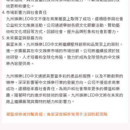
術更新和優化。
市場影響力與社會責任
九州娛樂LEO中文不僅在商業層面上取得了成功，還積極參與社會
公益和文化推廣活動。公司通過舉辦各類文化節慶活動、贊助藝
術和文化項目等方式，回饋社會，提升品牌形象和社會影響力。
未來展望與發展方向
展望未來，九州娛樂LEO中文將繼續堅持創新和品質至上的原則，
進一步擴展其在中文娛樂市場的市場份額。公司將繼續投資於技
術研發、人才培養和全球化佈局，致力於成為全球領先的中文娛
樂內容提供商。
九州娛樂LEO中文通過其豐富多彩的產品和服務，以及不斷創新的
精神，深深影響著中文娛樂行業的發展方向。公司不僅追求商業
成功，還積極承擔社會責任，為用戶和社會帶來更多的價值和樂
趣。隨著時代的進步和技術的發展，九州娛樂LEO中文將在未來的
路上繼續展現其獨特的魅力和影響力。
揭露娛樂城詐騙真相：專家深度解析常見手法與防範策略