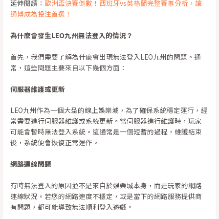
延伸閱讀：
歐洲盃決賽倒數！西班牙vs英格蘭完整賽事分析，讓
通博成為投注首選！
為什麼會發生LEO九州無法登入的情況？
首先，我們需要了解為什麼會出現無法登入LEO九州的問題。通
常，這些問題主要來自以下幾個方面：
伺服器維護或更新
LEO九州作為一個大型的線上娛樂城，為了確保系統穩定運行，經
常需要進行伺服器維護或系統更新。當伺服器進行維護時，玩家
可能會暫時無法登入系統。這通常是一個短暫的過程，維護結束
後，系統便會恢復正常運作。
網路連線問題
有時無法登入的原因並不是來自於娛樂城本身，而是玩家的網路
連線狀況。若您的網路速度不穩定，或是當下的網路服務提供商
有問題，都可能導致無法順利登入遊戲。