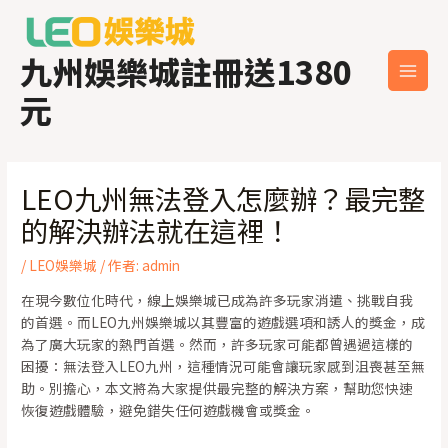
跳
Post
Main
至
navigation
Men
主
九州娛樂城註冊送1380
要
元
內
容
LEO九州無法登入怎麼辦？最完整
的解決辦法就在這裡！
/
LEO娛樂城
/ 作者:
admin
在現今數位化時代，線上娛樂城已成為許多玩家消遣、挑戰自我
的首選。而LEO九州娛樂城以其豐富的遊戲選項和誘人的獎金，成
為了廣大玩家的熱門首選。然而，許多玩家可能都曾遇過這樣的
困擾：無法登入LEO九州，這種情況可能會讓玩家感到沮喪甚至無
助。別擔心，本文將為大家提供最完整的解決方案，幫助您快速
恢復遊戲體驗，避免錯失任何遊戲機會或獎金。