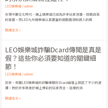
無
LEO娛樂城
/
admin
法
在現今數位化時代，線上娛樂城已成為許多玩家消遣、挑戰自我
登
的首選。而LEO九州娛樂城以其豐富的遊戲選項和誘人的獎
入
怎
閱讀全文 »
麼
辦？
最
完
LEO娛樂城詐騙Dcard傳聞是真是
LEO
整
娛
假？這些你必須要知道的關鍵細
的
樂
解
城
節！
決
詐
辦
LEO娛樂城
/
admin
騙
法
Dcard
近來，有關LEO娛樂城的詐騙傳聞在Dcard論壇上掀起了不小的波
就
傳
瀾。對於許多熱衷於線上博彩的玩家而言，這樣的消
在
聞
這
是
閱讀全文 »
裡！
真
是