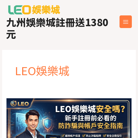
跳
Main
至
Men
主
九州娛樂城註冊送1380
要
元
內
容
LEO娛樂城
leo
娛
樂
城
安
全