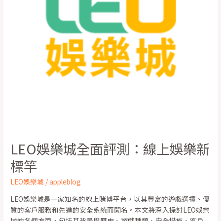
上
測：
手，
線
3
上
分
娛
鐘
樂
內
新
立
標
即
竿
開
玩！
LEO娛樂城全面評測：線上娛樂新
標竿
LEO娛樂城
/
appleblog
LEO娛樂城是一家知名的線上賭博平台，以其豐富的遊戲選擇、優
質的客戶服務和先進的安全系統而聞名。本文將深入探討LEO娛樂
城的各個方面，包括其背景與歷史、遊戲種類、安全措施、客戶