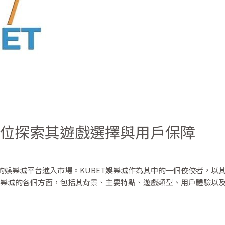
全方位探索其遊戲選擇與用戶保障
的娛樂城平台進入市場。KUBET娛樂城作為其中的一個佼佼者，以
T娛樂城的各個方面，包括其背景、主要特點、遊戲類型、用戶體驗以