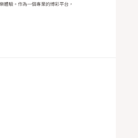
的娛樂體驗。作為一個專業的博彩平台，