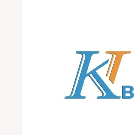
KUBET
娛
樂
城：
頂
尖
遊
戲
體
驗
與
專
業
服
務
的
完