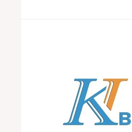
KUBET
娛
樂：
多
元
遊
戲
平
台
的
公
平
性