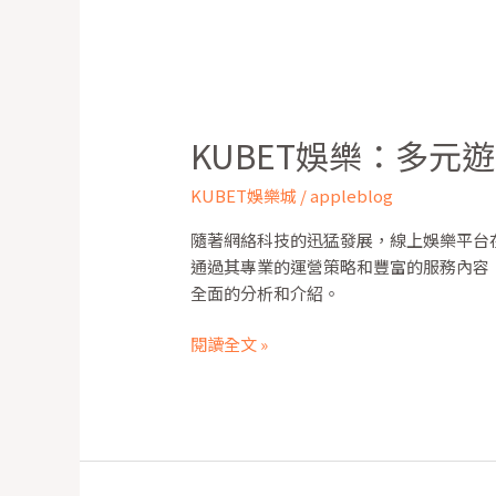
與
用
戶
體
驗
KUBET娛樂：多
深
入
KUBET娛樂城
/
appleblog
分
析
隨著網絡科技的迅猛發展，線上娛樂平台
通過其專業的運營策略和豐富的服務內容
全面的分析和介紹。
閱讀全文 »