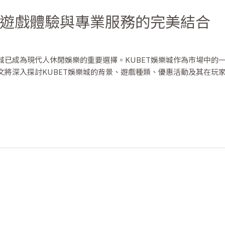
頂尖遊戲體驗與專業服務的完美結合
城已成為現代人休閒娛樂的重要選擇。KUBET娛樂城作為市場中的
文將深入探討KUBET娛樂城的背景、遊戲種類、優惠活動及其在玩