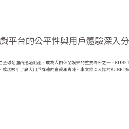
元遊戲平台的公平性與用戶體驗深入
在全球范圍內迅速崛起，成為人們休閒娛樂的重要場所之一。KUBE
，成功吸引了廣大用戶群體的喜愛和青睞。本文將深入探討KUBET