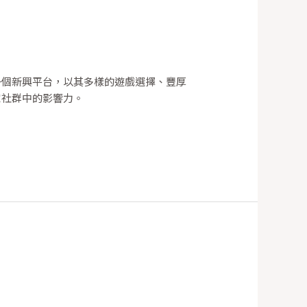
一個新興平台，以其多樣的遊戲選擇、豐厚
家社群中的影響力。