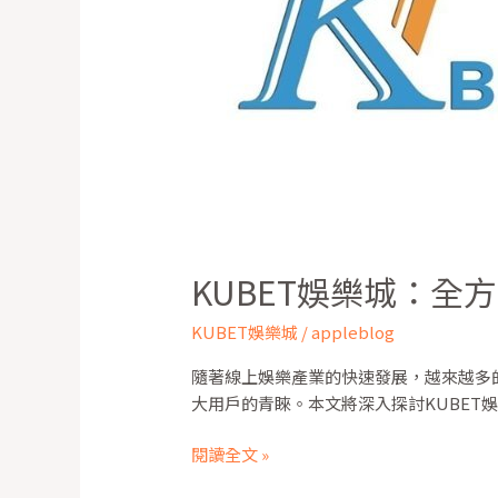
索
其
遊
戲
選
擇
與
用
戶
保
KUBET娛樂城：
障
KUBET娛樂城
/
appleblog
隨著線上娛樂產業的快速發展，越來越多
大用戶的青睞。本文將深入探討KUBE
閱讀全文 »