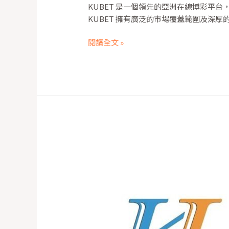
KUBET 是一個領先的亞洲在線博彩平台
KUBET 擁有廣泛的市場覆蓋範圍及深
閱讀全文 »
KUBET
娛
樂
城：
全
方
位
探