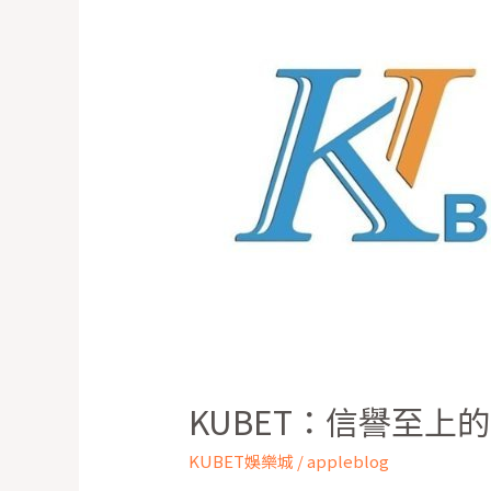
譽
至
上
的
全
方
位
娛
樂
解
決
方
案
KUBET：信譽至上
KUBET娛樂城
/
appleblog