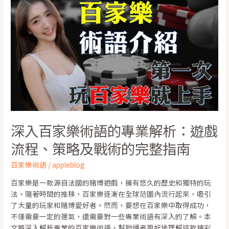
略
入
百
家
樂
術
語
的
專
業
解
析：
深入百家樂術語的專業解析：遊戲
遊
流程、策略及戰術的完整指南
戲
流
百家樂術語
/
appleblog
程、
策
百家樂是一款源自法國的賭博遊戲，擁有悠久的歷史和獨特的玩
略
法。隨著時間的推移，百家樂逐漸在全球范圍內流行起來，吸引
及
了大量的玩家和賭博愛好者。然而，要想在百家樂中取得成功，
戰
不僅需要一定的運氣，還需要對一些專業術語有深入的了解。本
術
文將深入解析專業的百家樂術語，幫助讀者更好地理解這款精彩