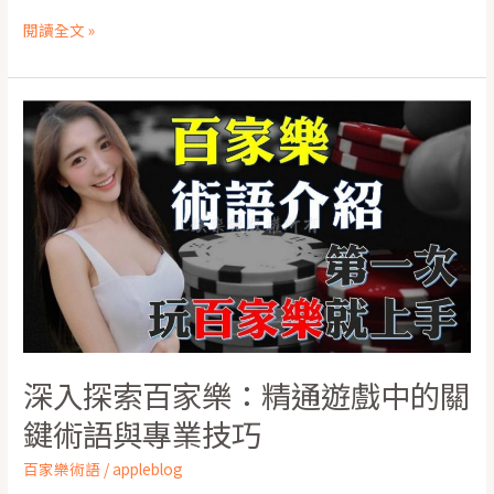
閱讀全文 »
深
入
探
索
百
家
樂：
精
通
遊
戲
中
深入探索百家樂：精通遊戲中的關
的
鍵術語與專業技巧
關
鍵
百家樂術語
/
appleblog
術