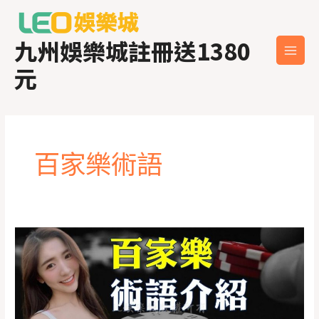
跳
文
Main
至
章
Men
主
分
九州娛樂城註冊送1380
要
頁
元
內
容
百家樂術語
百
家
樂
術
語
詳