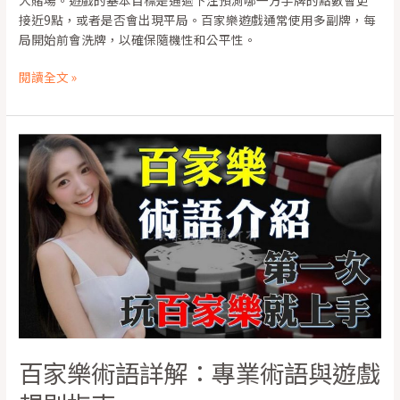
接近9點，或者是否會出現平局。百家樂遊戲通常使用多副牌，每
局開始前會洗牌，以確保隨機性和公平性。
閱讀全文 »
百
家
樂
術
語
詳
解：
專
業
術
語
與
百家樂術語詳解：專業術語與遊戲
遊
戲