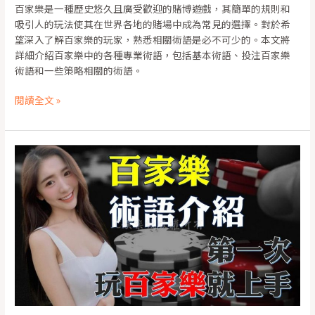
語
百家樂是一種歷史悠久且廣受歡迎的賭博遊戲，其簡單的規則和
與
吸引人的玩法使其在世界各地的賭場中成為常見的選擇。對於希
專
望深入了解百家樂的玩家，熟悉相關術語是必不可少的。本文將
業
詳細介紹百家樂中的各種專業術語，包括基本術語、投注百家樂
技
術語和一些策略相關的術語。
巧
閱讀全文 »
探
索
百
家
樂
術
語
世
界：
專
業