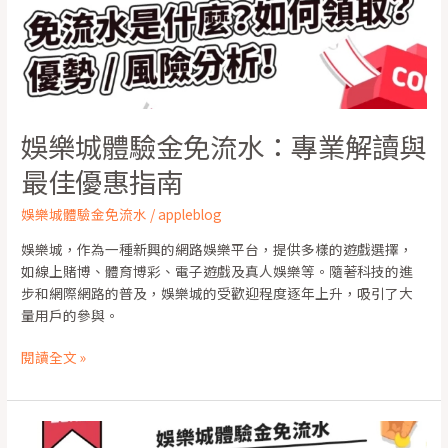
體
驗
金
免
流
水：
娛樂城體驗金免流水：專業解讀與
專
最佳優惠指南
業
解
娛樂城體驗金免流水
/
appleblog
讀
與
娛樂城，作為一種新興的網路娛樂平台，提供多樣的遊戲選擇，
最
如線上賭博、體育博彩、電子遊戲及真人娛樂等。隨著科技的進
佳
步和網際網路的普及，娛樂城的受歡迎程度逐年上升，吸引了大
優
量用戶的參與。
惠
指
閱讀全文 »
南
娛