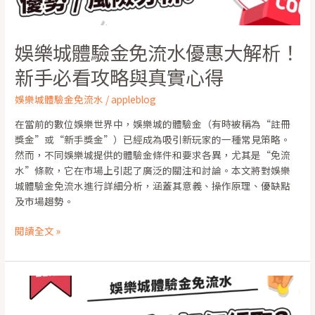
免
流
水
娛樂城體驗金免流水優惠大解析！
優
新手必看攻略與真實心得
惠
大
娛樂城體驗金免流水
/
appleblog
解
析！
在當前的數位娛樂世界中，娛樂城的體驗金（有時被稱為“註冊
新
獎金”或“新手獎金”）已經成為吸引新玩家的一種常見策略。
手
然而，不同娛樂城提供的體驗金條件和要求各異，尤其是“免流
必
水”條款，它在市場上引起了廣泛的關注和討論。本文將對娛樂
看
城體驗金免流水進行詳細分析，涵蓋其意義、操作原理、優缺點
攻
及市場趨勢。
略
與
閱讀全文 »
真
實
心
娛
得
樂
城