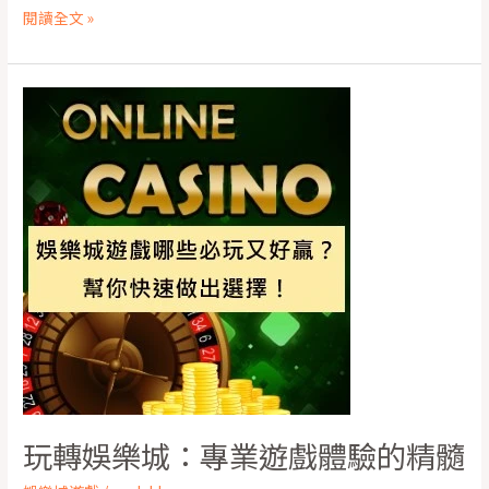
閱讀全文 »
玩
轉
娛
樂
城：
專
業
遊
戲
體
驗
的
精
髓
玩轉娛樂城：專業遊戲體驗的精髓