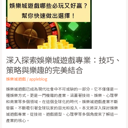
城
遊
戲
專
業：
技
巧、
策
略
深入探索娛樂城遊戲專業：技巧、
與
樂
策略與樂趣的完美結合
趣
娛樂城遊戲
/
appleblog
的
完
娛樂城遊戲已成為現代社會中不可或缺的一部分，它不僅僅是一
美
種娛樂方式，更是一門複雜的產業，涵蓋著技術、娛樂、心理學
結
和商業等多個領域。在這個全球化的時代，娛樂城遊戲產業不斷
合
發展，不斷吸引著全球玩家的目光和投入。本文將深入探討娛樂
城遊戲專業，從技術、遊戲類型、心理學等多個角度來了解這一
產業的核心。