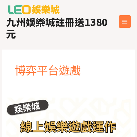
跳
Main
至
Men
主
九州娛樂城註冊送1380
要
元
內
容
博弈平台遊戲
玩
轉
娛
樂
城
遊