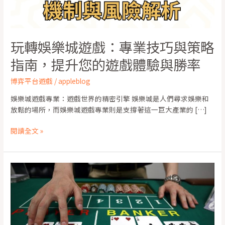
戲：
專
業
技
玩轉娛樂城遊戲：專業技巧與策略
巧
指南，提升您的遊戲體驗與勝率
與
策
博弈平台遊戲
/
appleblog
略
指
娛樂城遊戲專業：遊戲世界的精密引擎 娛樂城是人們尋求娛樂和
南，
放鬆的場所，而娛樂城遊戲專業則是支撐著這一巨大產業的 […]
提
升
閱讀全文 »
您
的
遊
精
戲
緻
體
博
驗
弈
與
平
勝
台：