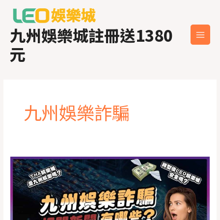
跳
Main
至
Men
主
九州娛樂城註冊送1380
要
元
內
容
九州娛樂詐騙
九
州
娛
樂
詐
騙