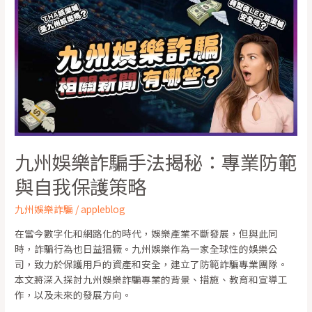
州
娛
樂
詐
騙
手
法
揭
秘：
專
九州娛樂詐騙手法揭秘：專業防範
業
與自我保護策略
防
範
九州娛樂詐騙
/
appleblog
與
自
在當今數字化和網路化的時代，娛樂產業不斷發展，但與此同
我
時，詐騙行為也日益猖獗。九州娛樂作為一家全球性的娛樂公
保
司，致力於保護用戶的資產和安全，建立了防範詐騙專業團隊。
護
本文將深入探討九州娛樂詐騙專業的背景、措施、教育和宣導工
策
作，以及未來的發展方向。
略