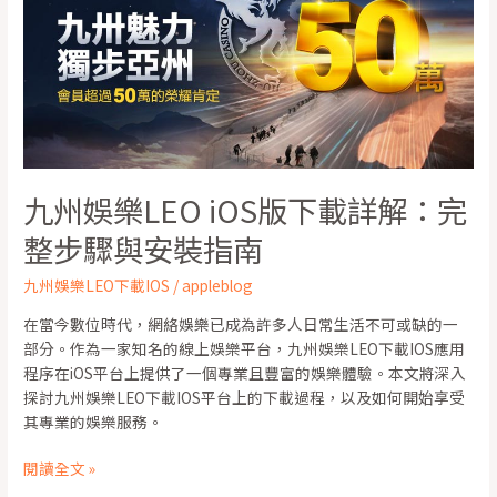
娛
樂
LEO
iOS
版
下
載
詳
九州娛樂LEO iOS版下載詳解：完
解：
完
整步驟與安裝指南
整
步
九州娛樂LEO下載IOS
/
appleblog
驟
在當今數位時代，網絡娛樂已成為許多人日常生活不可或缺的一
與
部分。作為一家知名的線上娛樂平台，九州娛樂LEO下載IOS應用
安
程序在iOS平台上提供了一個專業且豐富的娛樂體驗。本文將深入
裝
探討九州娛樂LEO下載IOS平台上的下載過程，以及如何開始享受
指
其專業的娛樂服務。
南
閱讀全文 »