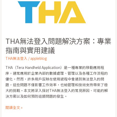
無
南
法
登
入
問
題
解
THA無法登入問題解決方案：專業
決
指南與實用建議
方
案：
THA無法登入
/
appleblog
專
業
THA（Tera Handheld Application）是一種專業的移動應用程
指
序，通常應用於企業內部的數據處理、管理以及各種工作流程的
南
優化。然而，許多用戶反映在使用過程中會遇到無法登入的問
與
題，這些問題不僅影響工作效率，也給管理和技術支持帶來了極
實
大的挑戰。本文將深入探討THA無法登入的常見原因、可能的解
用
決方案以及如何預防這類問題的發生。
建
議
閱讀全文 »