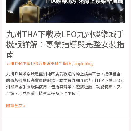
LEO
九
州
娛
樂
九州THA下載及LEO九州娛樂城手
城
手
機版詳解：專業指導與完整安裝指
機
南
版
詳
九州THA下載LEO九州娛樂城手機版
/
appleblog
解：
專
九州THA娛樂城是亞洲地區廣受歡迎的線上娛樂平台，提供豐富
業
的遊戲選擇和高質量的服務。本文將詳細介紹九州THA下載LEO九
指
州娛樂城手機版與使用，包括其背景、遊戲種類、功能特點、安
導
全性、用戶體驗、技術支持及市場地位。
與
完
閱讀全文 »
整
安
裝
THA
指