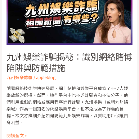
樂
詐
騙
揭
秘：
識
別
網
九州娛樂詐騙揭秘：識別網絡賭博
絡
陷阱與防範措施
賭
博
九州娛樂詐騙
/
appleblog
陷
阱
隨著網絡技術的快速發展，網上賭博和娛樂平台成為了不少人娛
與
樂放鬆的選擇。然而，這些平台中也不乏詐騙者和不法分子，他
防
們利用虛假的網站或應用程序進行詐騙。九州娛樂（或稱九州娛
範
樂城）作為一個知名的網絡娛樂平台，也不免成為了詐騙的目
措
標。本文將詳細介紹如何防範九州娛樂詐騙，以幫助用戶保護自
施
身利益。
閱讀全文 »