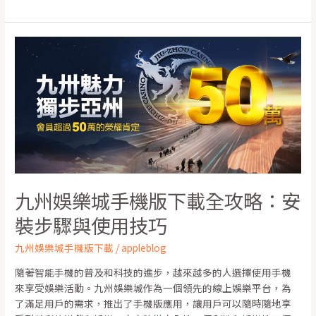
九
州
娛
樂
城
手
機
版
下
載
九州娛樂城手機版下載全攻略：安
全
攻
裝步驟與使用技巧
略：
安
九州娛樂城手機版下載
/
appleblog
裝
隨著智能手機的普及和科技的進步，越來越多的人選擇使用手機
步
來享受娛樂活動。九州娛樂城作為一個領先的線上娛樂平台，為
驟
了滿足用戶的需求，推出了手機版應用，讓用戶可以隨時隨地享
與