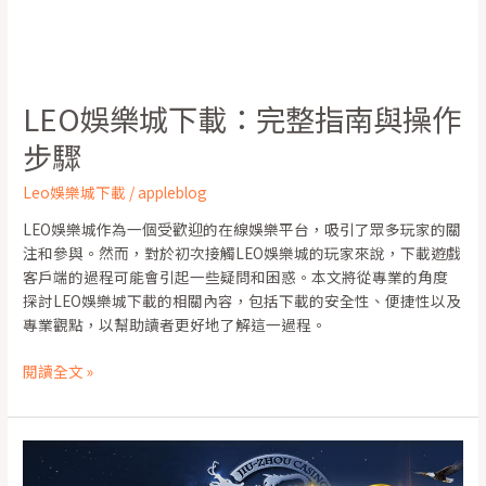
驟
LEO娛樂城下載：完整指南與操作
步驟
Leo娛樂城下載
/
appleblog
LEO娛樂城作為一個受歡迎的在線娛樂平台，吸引了眾多玩家的關
注和參與。然而，對於初次接觸LEO娛樂城的玩家來說，下載遊戲
客戶端的過程可能會引起一些疑問和困惑。本文將從專業的角度
探討LEO娛樂城下載的相關內容，包括下載的安全性、便捷性以及
專業觀點，以幫助讀者更好地了解這一過程。
閱讀全文 »
九
州