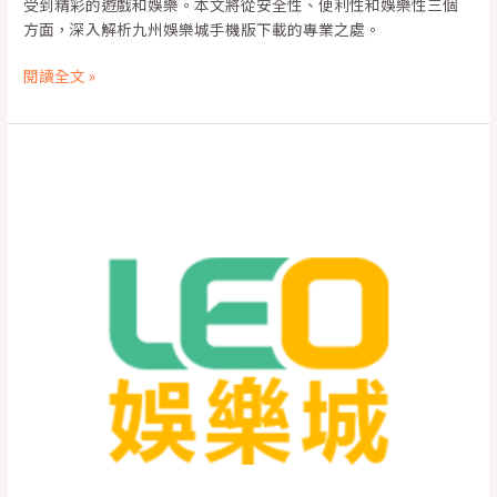
受到精彩的遊戲和娛樂。本文將從安全性、便利性和娛樂性三個
使
方面，深入解析九州娛樂城手機版下載的專業之處。
用
技
閱讀全文 »
巧
LEO
娛
樂
城
下
載：
完
整
指
南
與
操
作
步