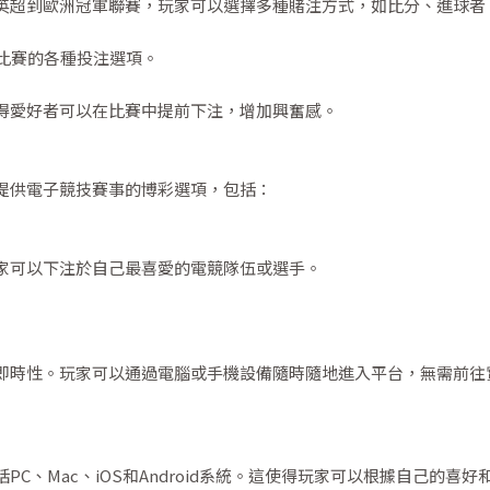
英超到歐洲冠軍聯賽，玩家可以選擇多種賭注方式，如比分、進球者
比賽的各種投注選項。
得愛好者可以在比賽中提前下注，增加興奮感。
提供電子競技賽事的博彩選項，包括：
家可以下注於自己最喜愛的電競隊伍或選手。
即時性。玩家可以通過電腦或手機設備隨時隨地進入平台，無需前往
C、Mac、iOS和Android系統。這使得玩家可以根據自己的