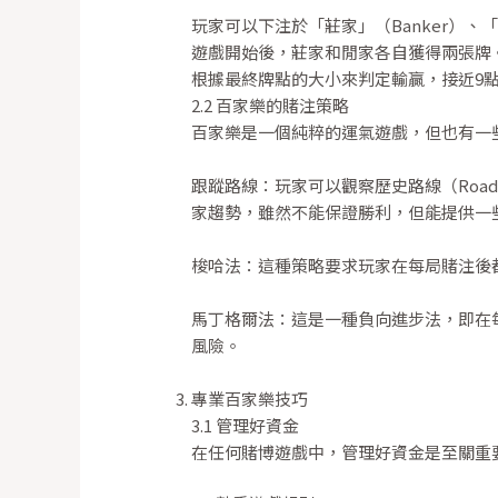
玩家可以下注於「莊家」（Banker）、「
遊戲開始後，莊家和閒家各自獲得兩張牌
根據最終牌點的大小來判定輸贏，接近9
2.2 百家樂的賭注策略
百家樂是一個純粹的運氣遊戲，但也有一
跟蹤路線：玩家可以觀察歷史路線（Roa
家趨勢，雖然不能保證勝利，但能提供一
梭哈法：這種策略要求玩家在每局賭注後
馬丁格爾法：這是一種負向進步法，即在
風險。
專業百家樂技巧
3.1 管理好資金
在任何賭博遊戲中，管理好資金是至關重