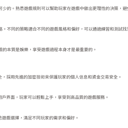
可少的。熟悉遊戲規則可以幫助玩家在遊戲中做出更理性的決策，避
略。不同的策略適合不同的遊戲風格和偏好，可以通過練習和測試找
戲的本質是娛樂，享受遊戲過程本身才是最重要的。
安全，採用先進的加密技術來保護玩家的個人信息和資金交易安全。
的用戶界面，玩家可以輕鬆上手，享受到高品質的遊戲服務。
其他遊戲選擇，滿足不同玩家的需求和偏好。