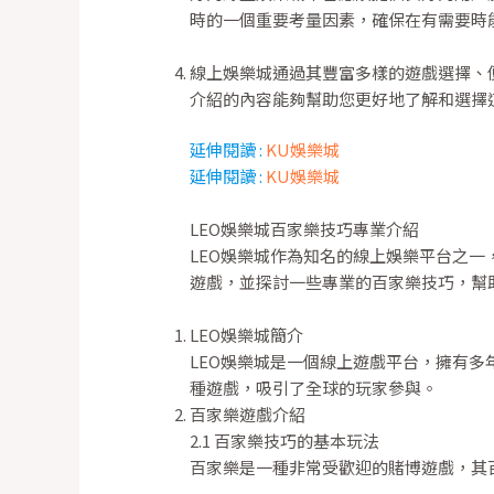
時的一個重要考量因素，確保在有需要時
線上娛樂城通過其豐富多樣的遊戲選擇、
介紹的內容能夠幫助您更好地了解和選擇
延伸閱讀 :
KU娛樂城
延伸閱讀 :
KU娛樂城
LEO娛樂城百家樂技巧專業介紹
LEO娛樂城作為知名的線上娛樂平台之一
遊戲，並探討一些專業的百家樂技巧，幫
LEO娛樂城簡介
LEO娛樂城是一個線上遊戲平台，擁有多
種遊戲，吸引了全球的玩家參與。
百家樂遊戲介紹
2.1 百家樂技巧的基本玩法
百家樂是一種非常受歡迎的賭博遊戲，其