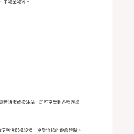
、半場全場等。
實體賭場或投注站，即可享受到各種娛樂
喜好和便利性選擇設備，享受流暢的遊戲體驗。