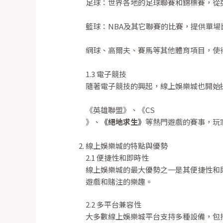
足球：世界各地的足球聯賽和錦標賽，從
籃球：NBA及其它聯賽的比賽，提供單場
網球、高爾夫、賽馬等其他體育項目，使
1.3 電子競技
隨著電子競技的興起，線上娛樂城也開始
《英雄聯盟》、《CS
》、
《絕地求生》
等熱門遊戲的賽事，玩
線上娛樂城的特點與優勢
2.1 便捷性和即時性
線上娛樂城的最大優勢之一是其便捷性和
遊戲和賭注的樂趣。
2.2 多平台兼容性
大多數線上娛樂城平台支持多種設備，包括P