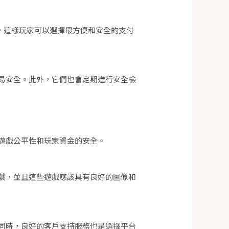
幣），這樣玩家可以選擇最方便和安全的支付
易安全。此外，它們也會定期進行安全檢
遊戲公平性和玩家資金的安全。
戲，並且這些遊戲應該具有良好的圖像和
同時，良好的客戶支持服務也是選擇平台