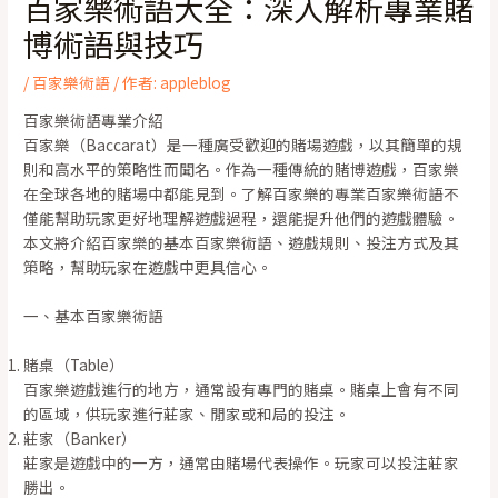
百家樂術語大全：深入解析專業賭
博術語與技巧
/
百家樂術語
/ 作者:
appleblog
百家樂術語專業介紹
百家樂（Baccarat）是一種廣受歡迎的賭場遊戲，以其簡單的規
則和高水平的策略性而聞名。作為一種傳統的賭博遊戲，百家樂
在全球各地的賭場中都能見到。了解百家樂的專業百家樂術語不
僅能幫助玩家更好地理解遊戲過程，還能提升他們的遊戲體驗。
本文將介紹百家樂的基本百家樂術語、遊戲規則、投注方式及其
策略，幫助玩家在遊戲中更具信心。
一、基本百家樂術語
賭桌（Table）
百家樂遊戲進行的地方，通常設有專門的賭桌。賭桌上會有不同
的區域，供玩家進行莊家、閒家或和局的投注。
莊家（Banker）
莊家是遊戲中的一方，通常由賭場代表操作。玩家可以投注莊家
勝出。