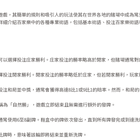
遊戲，其簡單的規則和吸引人的玩法使其在世界各地的賭場中成為常
詳細介紹百家樂中的各種專業術語，包括基本術語、投注百家樂術語
可以選擇投注庄家勝利。庄家投注的勝率略高於閒家，但賭場通常對
擇投注閒家勝利。閒家投注的勝率略低於庄家，但若閒家勝利，玩家
注和局並中獎，通常會獲得高達8比1或9比1的賠率。然而，和局
則稱為「自然勝」，遊戲立即結束且無需進行額外的發牌。
通常使用6至8副牌。鞋盒中的牌依次發出，直到所有牌發完或到達洗
此牌時，意味著該輪即將結束並重新洗牌。