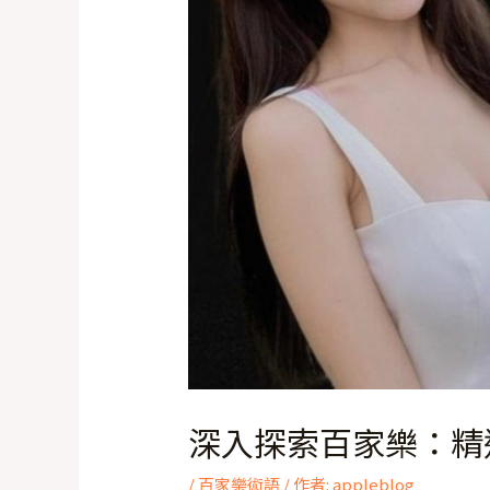
深入探索百家樂：精
/
百家樂術語
/ 作者:
appleblog