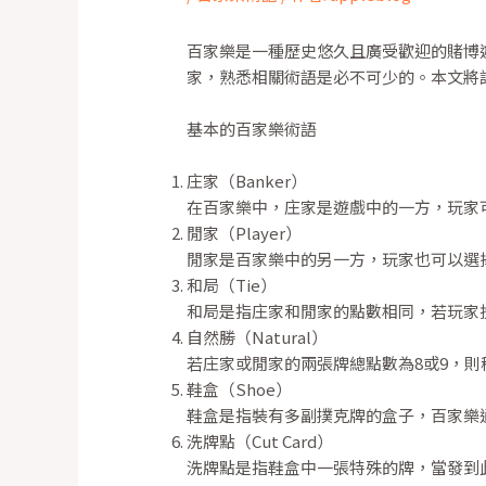
百家樂是一種歷史悠久且廣受歡迎的賭博
家，熟悉相關術語是必不可少的。本文將
基本的百家樂術語
庄家（Banker）
在百家樂中，庄家是遊戲中的一方，玩家
閒家（Player）
閒家是百家樂中的另一方，玩家也可以選
和局（Tie）
和局是指庄家和閒家的點數相同，若玩家投
自然勝（Natural）
若庄家或閒家的兩張牌總點數為8或9，
鞋盒（Shoe）
鞋盒是指裝有多副撲克牌的盒子，百家樂
洗牌點（Cut Card）
洗牌點是指鞋盒中一張特殊的牌，當發到