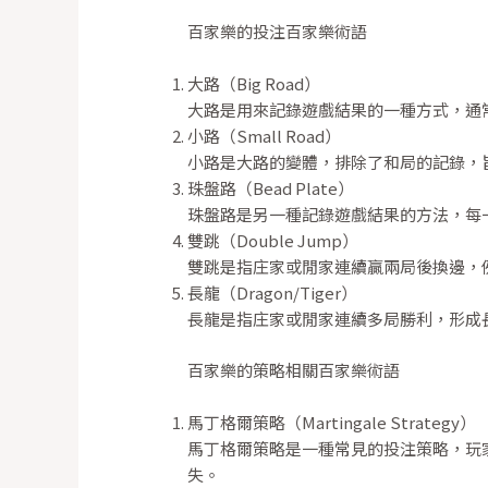
百家樂的投注百家樂術語
大路（Big Road）
大路是用來記錄遊戲結果的一種方式，通
小路（Small Road）
小路是大路的變體，排除了和局的記錄，
珠盤路（Bead Plate）
珠盤路是另一種記錄遊戲結果的方法，每
雙跳（Double Jump）
雙跳是指庄家或閒家連續贏兩局後換邊，
長龍（Dragon/Tiger）
長龍是指庄家或閒家連續多局勝利，形成
百家樂的策略相關百家樂術語
馬丁格爾策略（Martingale Strategy）
馬丁格爾策略是一種常見的投注策略，玩
失。