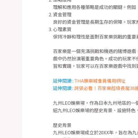
理解和應用各種策略是成功的關鍵。例如
資金管理
良好的資金管理是長期生存的保障。玩家
心理素質
保持冷靜和理性是面對百家樂挑戰的重要
百家樂是一個充滿挑戰和機遇的賭博遊戲
戲中仍然扮演著重要角色。成功的玩家不
習和實踐，玩家可以在百家樂遊戲中找到
延伸閱讀 :
THA娛樂城會員備用網址
延伸閱讀 :
誇張必看！百家樂超級長龍38
九州LEO娛樂場，作為日本九州地區的
紹九州LEO娛樂場的歷史背景、設施特
歷史背景
九州LEO娛樂場成立於20XX年，旨在