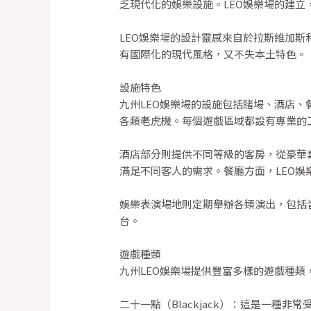
乏現代化的娛樂設施。LEO娛樂場的建
LEO娛樂場的設計靈感來自於拉斯維加
有國際化的現代風格，又不失本土特色。
設施特色
九州LEO娛樂場的設施包括賭場、酒店
各類老虎機。每個遊戲區域都設有專業的
酒店部分則提供不同等級的客房，從豪華
滿足不同客人的需求。餐廳方面，LEO
娛樂表演場地則定期舉辦各類演出，包括
台。
遊戲種類
九州LEO娛樂場提供豐富多樣的遊戲種類
二十一點（Blackjack）：這是一種