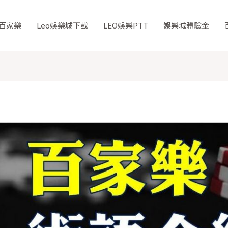
o百家樂
Leo娛樂城下載
LEO娛樂PTT
娛樂城體驗金