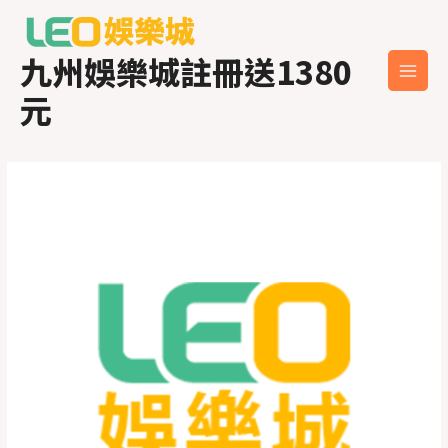
跳
Post
Main
至
navigation
Men
主
九州娛樂城註冊送1380
要
元
內
容