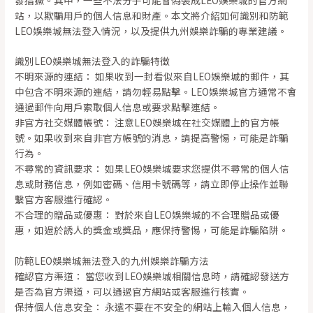
站，以欺騙用戶的個人信息和財產。本文將介紹如何識別和防範
LEO娛樂城無法登入情況，以及提供九州娛樂詐騙的專業建議。
識別LEO娛樂城無法登入的詐騙特徵
不明來源的連結： 如果收到一封看似來自LEO娛樂城的郵件，其
中包含不明來源的連結，請勿輕易點擊。LEO娛樂城官方通常不會
通過郵件向用戶索取個人信息或要求點擊連結。
非官方社交媒體帳號： 注意LEO娛樂城在社交媒體上的官方帳
號。如果收到來自非官方帳號的消息，請提高警惕，可能是詐騙
行為。
不尋常的資訊要求： 如果LEO娛樂城要求您提供不尋常的個人信
息或財務信息，例如密碼、信用卡號碼等，請立即停止操作並聯
繫官方客服進行確認。
不合理的贈品或優惠： 對於來自LEO娛樂城的不合理贈品或優
惠，如過於誘人的獎金或獎品，應保持警惕，可能是詐騙陷阱。
防範LEO娛樂城無法登入的九州娛樂詐騙方法
確認官方渠道： 當您收到LEO娛樂城相關信息時，請確認發送方
是否為官方渠道，可以通過官方網站或客服進行核實。
保持個人信息安全： 永遠不要在不安全的網站上輸入個人信息，