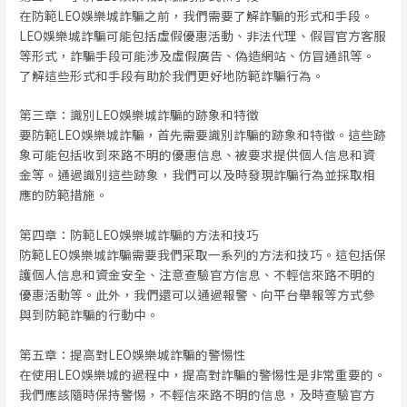
在防範LEO娛樂城詐騙之前，我們需要了解詐騙的形式和手段。
LEO娛樂城詐騙可能包括虛假優惠活動、非法代理、假冒官方客服
等形式，詐騙手段可能涉及虛假廣告、偽造網站、仿冒通訊等。
了解這些形式和手段有助於我們更好地防範詐騙行為。
第三章：識別LEO娛樂城詐騙的跡象和特徵
要防範LEO娛樂城詐騙，首先需要識別詐騙的跡象和特徵。這些跡
象可能包括收到來路不明的優惠信息、被要求提供個人信息和資
金等。通過識別這些跡象，我們可以及時發現詐騙行為並採取相
應的防範措施。
第四章：防範LEO娛樂城詐騙的方法和技巧
防範LEO娛樂城詐騙需要我們采取一系列的方法和技巧。這包括保
護個人信息和資金安全、注意查驗官方信息、不輕信來路不明的
優惠活動等。此外，我們還可以通過報警、向平台舉報等方式參
與到防範詐騙的行動中。
第五章：提高對LEO娛樂城詐騙的警惕性
在使用LEO娛樂城的過程中，提高對詐騙的警惕性是非常重要的。
我們應該隨時保持警惕，不輕信來路不明的信息，及時查驗官方