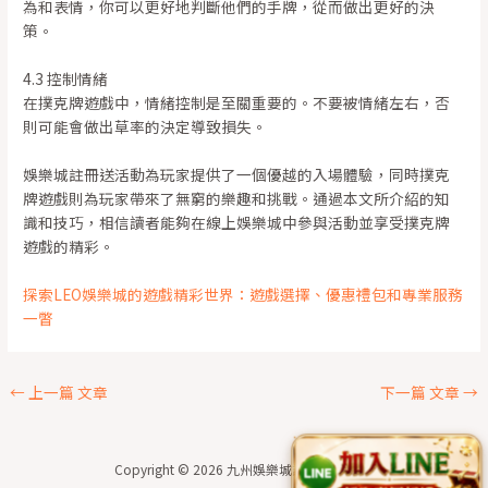
為和表情，你可以更好地判斷他們的手牌，從而做出更好的決
策。
4.3 控制情緒
在撲克牌遊戲中，情緒控制是至關重要的。不要被情緒左右，否
則可能會做出草率的決定導致損失。
娛樂城註冊送活動為玩家提供了一個優越的入場體驗，同時撲克
牌遊戲則為玩家帶來了無窮的樂趣和挑戰。通過本文所介紹的知
識和技巧，相信讀者能夠在線上娛樂城中參與活動並享受撲克牌
遊戲的精彩。
探索LEO娛樂城的遊戲精彩世界：遊戲選擇、優惠禮包和專業服務
一瞥
←
上一篇 文章
下一篇 文章
→
Copyright © 2026 九州娛樂城註冊送1380元