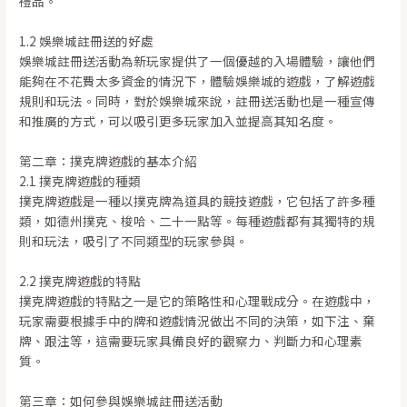
禮品。
1.2 娛樂城註冊送的好處
娛樂城註冊送活動為新玩家提供了一個優越的入場體驗，讓他們
能夠在不花費太多資金的情況下，體驗娛樂城的遊戲，了解遊戲
規則和玩法。同時，對於娛樂城來說，註冊送活動也是一種宣傳
和推廣的方式，可以吸引更多玩家加入並提高其知名度。
第二章：撲克牌遊戲的基本介紹
2.1 撲克牌遊戲的種類
撲克牌遊戲是一種以撲克牌為道具的競技遊戲，它包括了許多種
類，如德州撲克、梭哈、二十一點等。每種遊戲都有其獨特的規
則和玩法，吸引了不同類型的玩家參與。
2.2 撲克牌遊戲的特點
撲克牌遊戲的特點之一是它的策略性和心理戰成分。在遊戲中，
玩家需要根據手中的牌和遊戲情況做出不同的決策，如下注、棄
牌、跟注等，這需要玩家具備良好的觀察力、判斷力和心理素
質。
第三章：如何參與娛樂城註冊送活動