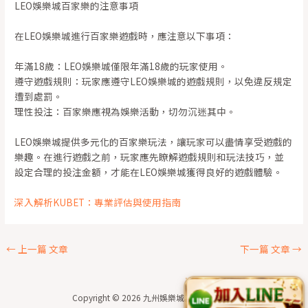
LEO娛樂城百家樂的注意事項
在LEO娛樂城進行百家樂遊戲時，應注意以下事項：
年滿18歲：LEO娛樂城僅限年滿18歲的玩家使用。
遵守遊戲規則：玩家應遵守LEO娛樂城的遊戲規則，以免違反規定
遭到處罰。
理性投注：百家樂應視為娛樂活動，切勿沉迷其中。
LEO娛樂城提供多元化的百家樂玩法，讓玩家可以盡情享受遊戲的
樂趣。在進行遊戲之前，玩家應先瞭解遊戲規則和玩法技巧，並
設定合理的投注金額，才能在LEO娛樂城獲得良好的遊戲體驗。
深入解析KUBET：專業評估與使用指南
←
上一篇 文章
下一篇 文章
→
Copyright © 2026 九州娛樂城註冊送1380元