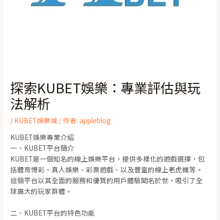
探索KUBET娛樂：專業評估與玩
法解析
/
KUBET娛樂城
/ 作者:
appleblog
KUBET娛樂專業介紹
一、KUBET平台簡介
KUBET是一個知名的線上娛樂平台，提供多樣化的遊戲選擇，包
括體育博彩、真人娛樂、彩票遊戲、以及豐富的線上老虎機等。
這個平台以其全面的服務和優質的用戶體驗聞名於世，吸引了全
球廣大的玩家群體。
二、KUBET平台的特色功能