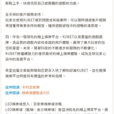
輕鬆上手，快速找到自己感興趣的遊戲和功能。
全天候的客戶服務支持：
玩家在使用KUBET遇到問題或有疑慮時，可以隨時通過客戶服務
渠道獲得專業支持和解答，確保遊戲過程中的順暢和滿意度。
四、作為一個領先的線上娛樂平台，KUBET以其豐富的遊戲選
擇、高品質的遊戲內容和卓越的用戶體驗，贏得了廣大玩家的信
任和喜愛。未來，隨著科技的不斷進步和服務的不斷優化，
KUBET將繼續致力於提供最好的線上娛樂體驗，成為全球玩家心
目中的首選平台。
希望這篇文章能夠幫助您更深入地了解和認識KUBET，並在選擇
娛樂平台時提供有價值的參考和指導。
延伸閱讀 :
卡利百家樂
延伸閱讀 :
娛樂城體驗金500
LEO娛樂城登入：百家樂娛樂城攻略
LEO娛樂城（舊稱：金沙娛樂城）是亞洲知名的線上博弈平台，提