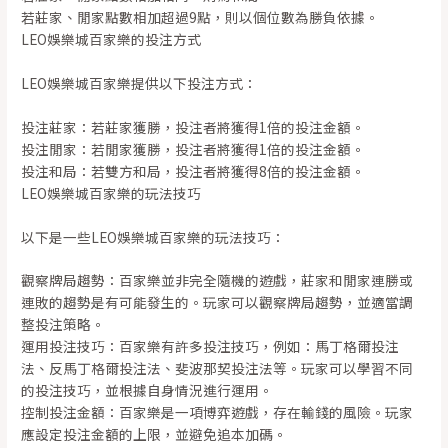
若莊家、閒家點數相加超過9點，則以個位數為勝負依據。
LEO娛樂城百家樂的投注方式
LEO娛樂城百家樂提供以下投注方式：
投注莊家：若莊家獲勝，投注者將獲得1倍的投注金額。
投注閒家：若閒家獲勝，投注者將獲得1倍的投注金額。
投注和局：若雙方和局，投注者將獲得8倍的投注金額。
LEO娛樂城百家樂的玩法技巧
以下是一些LEO娛樂城百家樂的玩法技巧：
觀察牌局趨勢：百家樂並非完全隨機的遊戲，莊家和閒家連勝或
連敗的趨勢是有可能發生的。玩家可以觀察牌局趨勢，並適當調
整投注策略。
運用投注技巧：百家樂有許多投注技巧，例如：馬丁格爾投注
法、反馬丁格爾投注法、斐波那契投注法等。玩家可以學習不同
的投注技巧，並根據自身情況進行運用。
控制投注金額：百家樂是一項博弈遊戲，存在輸錢的風險。玩家
應設定投注金額的上限，並避免追本加碼。