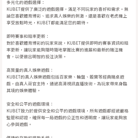
多元化的遊戲選擇：
KUBET提供了廣泛的遊戲選擇，滿足不同玩家的喜好和需求。無
論您喜歡體育博彩、追求真人娛樂的刺激，還是喜歡在老虎機上
享受放鬆時光，KUBET都能滿足您的期待。
即時賽事和賠率更新：
對於喜歡體育博彩的玩家來說，KUBET提供即時的賽事資訊和賠
率更新，讓玩家能夠隨時隨地掌握比賽的進展和最新的賭注機
會，以便做出明智的投注決策。
高質量的真人娛樂遊戲：
KUBET的真人娛樂遊戲包括百家樂、輪盤、骰寶等經典賭桌遊
戲，由真人荷官主持，通過高清視訊直播技術，為玩家帶來身臨
其境的娛樂體驗。
安全和公平的遊戲環境：
KUBET致力於提供安全和公平的遊戲環境，所有遊戲都經過嚴格
監管和認證，確保每一局遊戲的公正性和透明度，讓玩家能夠放
心參與遊戲。
便捷的存款和提款系統：