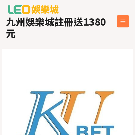
跳
Post
Main
至
navigation
Men
主
九州娛樂城註冊送1380
要
元
內
容