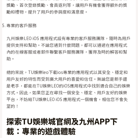
獎勵、首次登錄獎勵、會員返利等，讓用戶有機會獲得額外的獎
勵和禮物，提升了用戶的參與度和滿意度。
專業的客戶服務
九州娛樂LEO iOS 應用程式設有專業的客戶服務團隊，隨時為用戶
提供支持和幫助。不論您遇到什麼問題，都可以通過在應用程式
內的在線客服或者郵件聯繫客戶服務團隊，獲得及時的解答和幫
助。
總的來說，
TU娛樂leo下載ios
專業的應用程式以其安全、穩定和
用戶友好的特性而受到廣大用戶的喜愛和信任。無論您是新手還
是老手，都能在TU娛樂LEO的iOS應用程式中找到適合自己的娛樂
方式。因此，如果您正在尋找一個安全、穩定、用戶友好的娛樂
平台，不妨給TU娛樂LEO iOS 應用程式一個機會，相信您不會失
望的！
探索TU娛樂城官網及九州APP下
載：專業的遊戲體驗