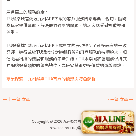
用戶至上的服務態度：
TU娛樂城官網及九州APP下載的客戶服務團隊專業、親切，隨時
為玩家提供幫助，解決他們遇到的問題，讓玩家感受到被重視和
尊重。
TU娛樂城官網及九州APP下載專業的表現得到了眾多玩家的一致
好評，這得益於TU娛樂城對遊戲品質和用戶服務的持續追求。相
信隨著科技的發展和服務的不斷升級，TU娛樂城將會繼續保持其
在網絡娛樂領域的領先地位，為玩家帶來更多優質的遊戲體驗。
專業探索：九州娛樂THA首頁的優勢與特色解析
←
上一篇 文章
下一篇 文章
→
Copyright © 2026 九州娛樂城註冊送1380元
Powered by THA娛樂城