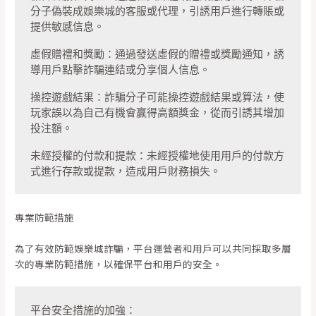
分子偽裝成娛樂城的客服或代理，引誘用戶進行轉賬或
提供敏感信息。

虛假贈禮和獎勵：通過發送虛假的贈禮或獎勵通知，誘
導用戶點擊詐騙連結或分享個人信息。

操控遊戲結果：詐騙分子可能操控遊戲結果或算法，使
玩家誤以為自己有機會贏得高額獎金，從而引誘其增加
投注額。

未經授權的付款和提款：未經授權地使用用戶的付款方
式進行存款或提款，造成用戶財務損失。
專業防範措施
為了有效防範娛樂城詐騙，平台運營者和用戶可以共同採取多層
次的專業防範措施，以確保平台和用戶的安全。
平台安全措施的加強：
