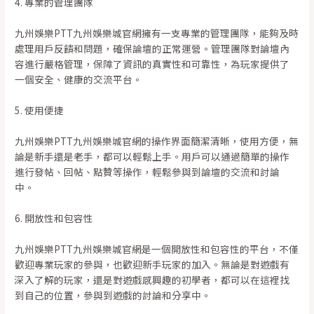
4. 專業的管理團隊
九州娛樂PTT九州娛樂城官網擁有一支專業的管理團隊，能夠及時
處理用戶反饋和問題，確保論壇的正常運營。管理團隊對論壇內
容進行嚴格管理，保障了資訊的真實性和可靠性，為玩家提供了
一個安全、健康的交流平台。
5. 使用便捷
九州娛樂PTT九州娛樂城官網的操作界面簡潔清晰，使用方便，無
論是新手還是老手，都可以輕鬆上手。用戶可以通過簡單的操作
進行發帖、回帖、點贊等操作，輕鬆參與到論壇的交流和討論
中。
6. 開放性和包容性
九州娛樂PTT九州娛樂城官網是一個開放性和包容性的平台，不僅
歡迎專業玩家的參與，也歡迎新手玩家的加入。無論是對遊戲有
深入了解的玩家，還是對遊戲感興趣的初學者，都可以在這裡找
到自己的位置，參與到遊戲的討論和分享中。