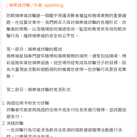
/
娛樂城詐騙
/ 作者:
appleblog
防範娛樂城詐騙是一個關乎保護消費者權益和賭場業務的重要議
題。在這篇文章中，我們將深入探討娛樂城詐騙的各種形式、詐
騙者的策略，以及賭場如何通過技術、監控和教育來有效防範詐
騙行為，確保娛樂城的安全和公平性。
第一部分：娛樂城詐騙的概述
娛樂城是指專門提供賭博和娛樂服務的場所，通常包括賭場、博
彩設施和其他娛樂設施。這些場所經常成為詐騙分子的目標，因
為大量現金流動和遊戲規則的複雜性使得一些詐騙行為更容易實
施。
第二部分：娛樂城詐騙的常見形式
偽造信用卡和支付詐騙
詐騙者可能使用偽造的信用卡或支付信息來進行賭博，並試圖逃
避支付。
洗錢詐騙
一些詐騙行為可能涉及將非法來源的錢款通過賭博活動進行洗
錢，以掩蓋其非法來源。