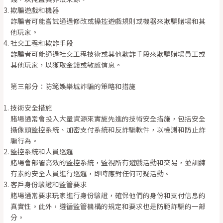
欺騙遊戲和機器
詐騙者可能嘗試通過修改或操控遊戲規則或機器來欺騙賭場和其
他玩家。
社交工程和欺詐手段
詐騙者可能通過社交工程技術或其他欺詐手段來欺騙賭場員工或
其他玩家，以獲取金錢或敏感信息。
第三部分：防範娛樂城詐騙的策略和措施
技術安全措施
賭場通常會投入大量資源來實施先進的技術安全措施，包括安全
攝像頭監控系統、加密支付系統和反詐騙軟件，以檢測和防止詐
騙行為。
監控系統和人員巡邏
賭場會部署高效的監控系統，監視所有遊戲活動和交易，並訓練
有素的安全人員進行巡邏，即時應對任何可疑活動。
客戶身份驗證和監管要求
賭場通常要求玩家進行身份驗證，確保他們的身份和支付信息的
真實性。此外，遵循監管機構的規定和要求也是防範詐騙的一部
分。