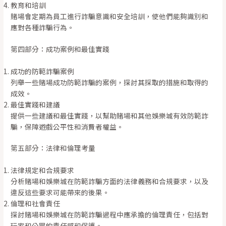
教育和培訓
賭場會定期為員工進行詐騙意識和安全培訓，使他們能夠識別和
應對各種詐騙行為。
第四部分：成功案例和最佳實踐
成功的防範詐騙案例
列舉一些賭場成功防範詐騙的案例，探討其採取的措施和取得的
成效。
最佳實踐和建議
提供一些建議和最佳實踐，以幫助賭場和其他娛樂城有效防範詐
騙，保障遊戲公平性和消費者權益。
第五部分：法律和倫理考量
法律規定和合規要求
分析賭場和娛樂城在防範詐騙方面的法律義務和合規要求，以及
違反這些要求可能帶來的後果。
倫理和社會責任
探討賭場和娛樂城在防範詐騙過程中應承擔的倫理責任，包括對
玩家和公眾的責任感和保護。