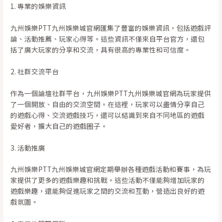
1. 專業的娛樂資訊
九州娛樂PTT九州娛樂城官網匯集了豐富的娛樂資訊，包括遊戲評
論、活動推薦、玩家心得等。這些資訊不僅來自平台官方，還包
括了廣大玩家的分享和交流，具有很高的專業性和可信度。
2. 社群交流平台
作為一個論壇社群平台，九州娛樂PTT九州娛樂城官網為玩家提供
了一個開放、自由的交流空間。在這裡，玩家可以盡情分享自己
的遊戲心得、交流遊戲技巧，還可以結識到來自不同地區的遊戲
愛好者，擴大自己的遊戲圈子。
3. 活動推廣
九州娛樂PTT九州娛樂城官網定期舉辦各種遊戲活動和賽事，為玩
家提供了更多的遊戲樂趣和挑戰。這些活動不僅能夠增加玩家的
遊戲樂趣，還能夠促進玩家之間的交流和互動，營造出良好的遊
戲氛圍。