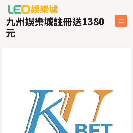
跳
Post
Main
至
navigation
Men
主
九州娛樂城註冊送1380
要
元
內
容