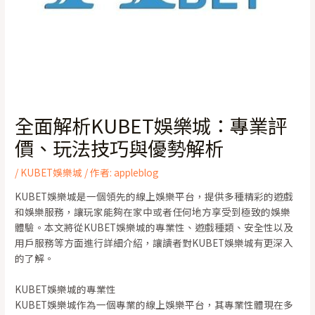
全面解析KUBET娛樂城：專業評
價、玩法技巧與優勢解析
/
KUBET娛樂城
/ 作者:
appleblog
KUBET娛樂城是一個領先的線上娛樂平台，提供多種精彩的遊戲
和娛樂服務，讓玩家能夠在家中或者任何地方享受到極致的娛樂
體驗。本文將從KUBET娛樂城的專業性、遊戲種類、安全性以及
用戶服務等方面進行詳細介紹，讓讀者對KUBET娛樂城有更深入
的了解。
KUBET娛樂城的專業性
KUBET娛樂城作為一個專業的線上娛樂平台，其專業性體現在多