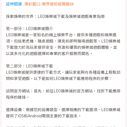
延伸閱讀 :
運彩盤口-業界提前結算最快
探索娛樂的世界：LEO娛樂城下載及娛樂城遊戲專業指南
第一部分：LEO娛樂城簡介
LEO娛樂城是一家知名的線上娛樂平台，提供多種遊戲和娛樂選
項，包括老虎機、賭桌遊戲、撲克和即時賭場遊戲等。LEO娛樂城
下載致力於為玩家提供安全、刺激和優質的娛樂城遊戲體驗，並
以其多元化的遊戲選擇和專業的客戶服務而聞名。
第二部分：LEO娛樂城下載
LEO娛樂城提供便捷的下載方式，讓玩家能夠在各種設備上輕鬆訪
問和享受遊戲。以下是如何LEO娛樂城下載應用程序的步驟：
訪問官方網站：首先，前往LEO娛樂城的官方網站，找到下載應用
程序的鏈接。
選擇設備：根據您的設備類型，選擇相應的下載選項，LEO娛樂城
提供了iOS和Android兩個主要的下載版本。