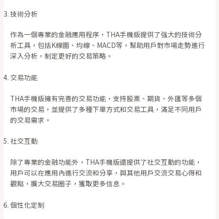
技術分析
作為一個專業的金融應用程序，THA手機版提供了強大的技術分
析工具，包括K線圖、均線、MACD等，幫助用戶對市場走勢進行
深入分析，制定更好的交易策略。
交易功能
THA手機版擁有完善的交易功能，支持股票、期貨、外匯等多個
市場的交易，並提供了多種下單方式和交易工具，滿足不同用戶
的交易需求。
社交互動
除了專業的金融功能外，THA手機版還提供了社交互動的功能，
用戶可以在應用內進行交流和分享，與其他用戶交流交易心得和
觀點，擴大交易圈子，獲取更多信息。
個性化定制