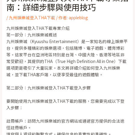
南：詳細步驟與使用技巧
/
九州娛樂城登入THA下載
/ 作者:
appleblog
九州娛樂城登入THA下載專業介紹
第一部分：九州娛樂城概述
九州娛樂城（Kyuushu Entertainment）是一家知名的線上娛樂平
台，提供多種精彩的娛樂選項，包括賭博、電子遊戲、體育博彩
等。這家平台在亞洲地區特別是台灣、中國大陸、香港等地區非
常受歡迎，其提供的THA（True High Definition All in One）下載
選項更是吸引了大量玩家。本文將詳細介紹如何登入九州娛樂
城，並下載THA客戶端，以便享受最佳的遊戲體驗。
第二部分：九州娛樂城登入THA下載登入步驟
要開始使用九州娛樂城登入THA下載的服務，您需要完成以下登
入步驟：
註冊帳戶：訪問九州娛樂城的官方網站或通過官方提供的合法途
徑註冊帳戶。
填寫個人資訊和聯繫方式，確保信息的真實性和準確性。