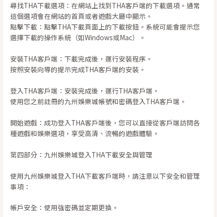
尋找THA下載選項：在網站上找到THA客戶端的下載選項。通常
這個選項會在網站的首頁或者遊戲大廳中顯示。
點擊下載：點擊THA下載頁面上的下載按鈕。系統可能會提示您
選擇下載的操作系統（如Windows或Mac）。
安裝THA客戶端：下載完成後，運行安裝程序。
按照安裝向導的提示完成THA客戶端的安裝。
登入THA客戶端：安裝完成後，運行THA客戶端。
使用您之前註冊的九州娛樂城帳號和密碼登入THA客戶端。
開始遊戲：成功登入THA客戶端後，您可以直接從客戶端訪問各
種遊戲和娛樂選項，享受高清、流暢的遊戲體驗。
第四部分：九州娛樂城登入THA下載安全與管理
使用九州娛樂城登入THA下載客戶端時，請注意以下安全和管理
事項：
帳戶安全：使用強密碼並定期更換。