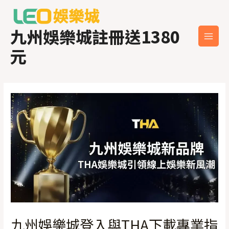
跳
Post
Main
至
navigation
Men
主
九州娛樂城註冊送1380
要
元
內
容
九州娛樂城登入與THA下載專業指